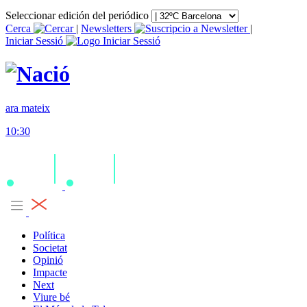
Seleccionar edición del periódico
Cerca
|
Newsletters
|
Iniciar Sessió
ara mateix
10:30
Política
Societat
Opinió
Impacte
Next
Viure bé