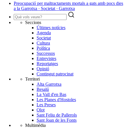
Preocupació per maltractaments mortals a gats amb pocs dies
a la Garrotxa · Societat · Garrotxa
Seccions
Últimes notícies
Agenda
Societat
Cultura
Política
Successos
Entrevistes
Reportatges
Opinió
Contingut patrocinat
Territori
Alta Garrotxa
Besalú
La Vall d'en Bas
Les Planes d'Hostoles
Les Preses
Olot
Sant Feliu de Pallerols
Sant Joan de les Fonts
Multimèdia