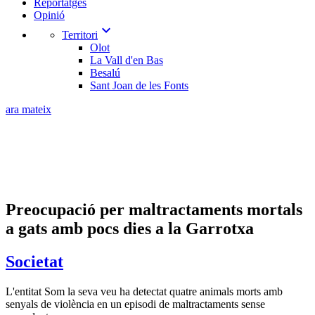
Reportatges
Opinió
expand_more
Territori
Olot
La Vall d'en Bas
Besalú
Sant Joan de les Fonts
ara mateix
Preocupació per maltractaments mortals
a gats amb pocs dies a la Garrotxa
Societat
L'entitat Som la seva veu ha detectat quatre animals morts amb
senyals de violència en un episodi de maltractaments sense