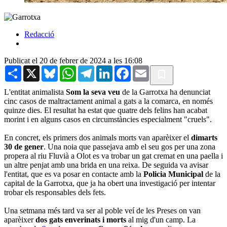
Redacció
Publicat el 20 de febrer de 2024 a les 16:08
Share
X
Bluesky
WhatsApp
Telegram
LinkedIn
Facebook
Email
L'entitat animalista
Som la seva veu
de la Garrotxa ha denunciat
cinc casos de maltractament animal a gats a la comarca, en només
quinze dies. El resultat ha estat que quatre dels felins han acabat
morint i en alguns casos en circumstàncies especialment "cruels".
En concret, els primers dos animals morts van aparèixer el
dimarts
30 de gener
. Una noia que passejava amb el seu gos per una zona
propera al riu Fluvià a Olot es va trobar un gat cremat en una paella i
un altre penjat amb una brida en una reixa. De seguida va avisar
l'entitat, que es va posar en contacte amb la
Policia Municipal
de la
capital de la Garrotxa, que ja ha obert una investigació per intentar
trobar els responsables dels fets.
Una setmana més tard va ser al poble veí de les Preses on van
aparèixer
dos gats enverinats
i morts
al mig d'un camp. La