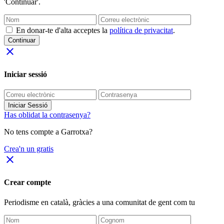
'Continuar'.
En donar-te d'alta acceptes la
política de privacitat
.
Continuar
close
Iniciar sessió
Iniciar Sessió
Has oblidat la contrasenya?
No tens compte a Garrotxa?
Crea'n un gratis
close
Crear compte
Periodisme
en català
, gràcies a una comunitat de gent com tu