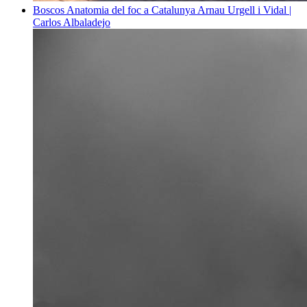
Boscos
Anatomia del foc a Catalunya
Arnau Urgell i Vidal |
Carlos Albaladejo