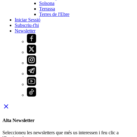
Solsona
Terrassa
Terres de l'Ebre
Iniciar Sessió
Subscriu-t'hi
Newsletter
close
Alta Newsletter
Seleccioneu les newsletters que més us interessen i feu clic a