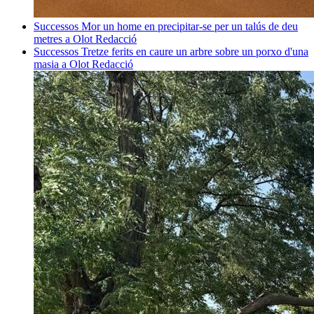
Successos
Mor un home en precipitar-se per un talús de deu
metres a Olot
Redacció
Successos
Tretze ferits en caure un arbre sobre un porxo d'una
masia a Olot
Redacció