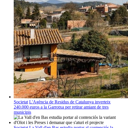
Societat
L'Agència de Residus de Catalunya inverteix
240.000 euros a la Garrotxa per retirar amiant de tres
municipis
Societat
La Vall d'en Bas estudia portar al contenciós la