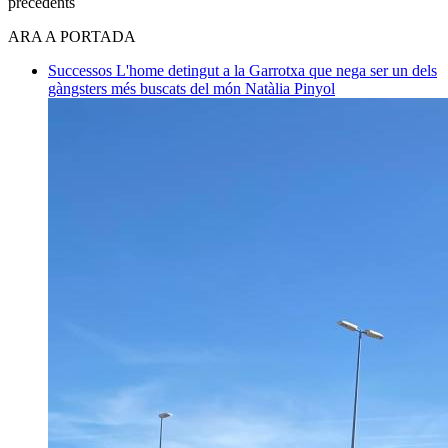
precedents
ARA A PORTADA
Successos
L'home detingut a la Garrotxa que nega ser un dels
gàngsters més buscats del món
Natàlia Pinyol