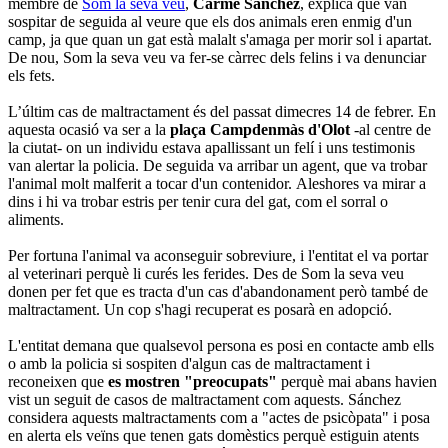
membre de
Som la seva veu
,
Carme Sánchez
, explica que van
sospitar de seguida al veure que els dos animals eren enmig d'un
camp, ja que quan un gat està malalt s'amaga per morir sol i apartat.
De nou, Som la seva veu va fer-se càrrec dels felins i va denunciar
els fets.
L’últim cas de maltractament és del passat dimecres 14 de febrer. En
aquesta ocasió va ser a la
plaça Campdenmàs d'Olot
-al centre de
la ciutat- on un individu estava apallissant un felí i uns testimonis
van alertar la policia. De seguida va arribar un agent, que va trobar
l'animal molt malferit a tocar d'un contenidor. Aleshores va mirar a
dins i hi va trobar estris per tenir cura del gat, com el sorral o
aliments.
Per fortuna l'animal va aconseguir sobreviure, i l'entitat el va portar
al veterinari perquè li curés les ferides. Des de Som la seva veu
donen per fet que es tracta d'un cas d'abandonament però també de
maltractament. Un cop s'hagi recuperat es posarà en adopció.
L'entitat demana que qualsevol persona es posi en contacte amb ells
o amb la policia si sospiten d'algun cas de maltractament i
reconeixen que
es mostren "preocupats"
perquè mai abans havien
vist un seguit de casos de maltractament com aquests. Sánchez
considera aquests maltractaments com a "actes de psicòpata" i posa
en alerta els veïns que tenen gats domèstics perquè estiguin atents