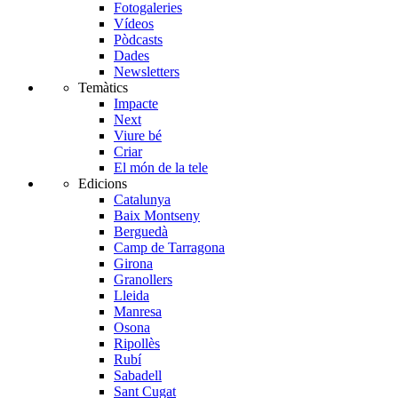
Fotogaleries
Vídeos
Pòdcasts
Dades
Newsletters
Temàtics
Impacte
Next
Viure bé
Criar
El món de la tele
Edicions
Catalunya
Baix Montseny
Berguedà
Camp de Tarragona
Girona
Granollers
Lleida
Manresa
Osona
Ripollès
Rubí
Sabadell
Sant Cugat