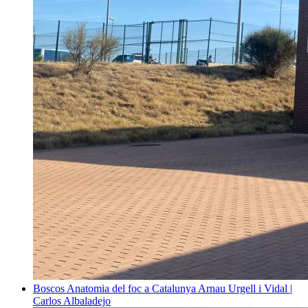
Boscos
Anatomia del foc a Catalunya
Arnau Urgell i Vidal |
Carlos Albaladejo