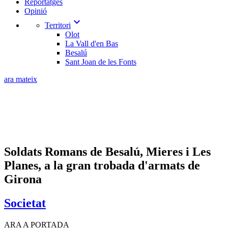
Reportatges
Opinió
expand_more
Territori
Olot
La Vall d'en Bas
Besalú
Sant Joan de les Fonts
ara mateix
Soldats Romans de Besalú, Mieres i Les
Planes, a la gran trobada d'armats de
Girona
Societat
ARA A PORTADA