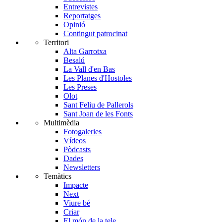
Entrevistes
Reportatges
Opinió
Contingut patrocinat
Territori
Alta Garrotxa
Besalú
La Vall d'en Bas
Les Planes d'Hostoles
Les Preses
Olot
Sant Feliu de Pallerols
Sant Joan de les Fonts
Multimèdia
Fotogaleries
Vídeos
Pòdcasts
Dades
Newsletters
Temàtics
Impacte
Next
Viure bé
Criar
El món de la tele