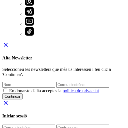
close
Alta Newsletter
Seleccioneu les newsletters que més us interessen i feu clic a
'Continuar'.
En donar-te d'alta acceptes la
política de privacitat
.
Continuar
close
Iniciar sessió