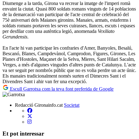
Diumenge a la tarda, Girona va recrear la imatge de l'imperi romà
envaint la ciutat. Quasi 800 soldats romans vinguts de 14 poblacions
de la demarcació van participar de l'acte central de celebració del
75è aniversari dels Maianes gironins. Manaies, armats, estaferms i
soldats romans portaven les seves cuirasses, llances, escuts i espases
per desfilar com una autèntica legió, anomenada
Vexiliato
Gerundensis
.
En l'acte hi van participar les confraries d'Amer, Banyoles, Besalú,
Bescanó, Blanes, Campdevànol, Camprodon, Figures, Girones, Les
Planes d'Hostoles, Maçanet de la Selva, Mieres, Sant Hilari Sacalm,
Verges, a més d'algunes vingudes d'altres punts de Catalunya. L'acte
va ser seguit per nombrós públic que no es volia perdre un acte únic.
Els manaies tradicionalment només surten el Dimecres Sant i el
Divendres Sant i ahir van fer una excepció.
Escull Garrotxa com la teva font preferida de Google
Redacció Gironainfo.cat
Societat
Et pot interessar