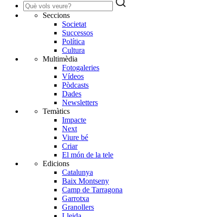
Seccions
Societat
Successos
Política
Cultura
Multimèdia
Fotogaleries
Vídeos
Pòdcasts
Dades
Newsletters
Temàtics
Impacte
Next
Viure bé
Criar
El món de la tele
Edicions
Catalunya
Baix Montseny
Camp de Tarragona
Garrotxa
Granollers
Lleida