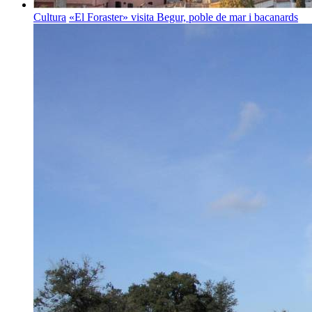
Cultura
«El Foraster» visita Begur, poble de mar i bacanards