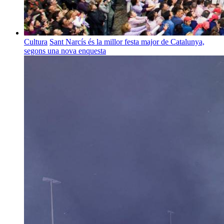
Cultura
Sant Narcís és la millor festa major de Catalunya,
segons una nova enquesta