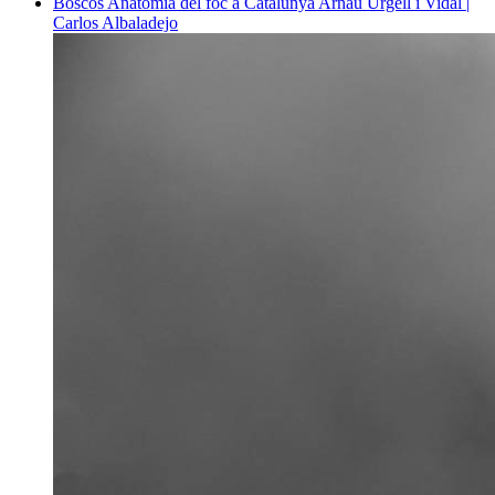
Boscos
Anatomia del foc a Catalunya
Arnau Urgell i Vidal |
Carlos Albaladejo