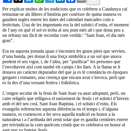
Per explicar moltes de les tradicions que es celebren a Catalunya cal
remuntar-se als llibres d’història per conèixer de quina manera es
gaudien segles enrere les dates del calendari marcades com a
festivitats. Una de les importants era la del solstici d’estiu, el moment
de l’any en què el sol es troba al seu punt més alt i que dona peu a
un refrany tan fàcil de recordar com verídic: "Sant Joan, el dia més
gran".
Era en aquesta jornada quan s’encenien les grans pires que servien,
d’una banda, per donar-li una força simbòlica a un sol que anava
perdent el seu vigor, i, de l’altra, per "purificar" les persones que
l’envoltaven així com també els camps i les llars. A la flama se li
donava un caràcter depurador del que ja es té constància en èpoques
gregues i romanes, una creença que encara avui s’invoca, però que
es fa des d’una vessant festiva i folklòrica.
L’origen secular de la festa de Sant Joan va anar adoptant, però, un
caire religiós que relligava el naixement de Jesús i el solstici d’hivern
amb el del seu cosí, Sant Joan Baptista, i el solstici d’estiu. Els
evangelis referencien aquesta diferència en el temps i, d’alguna
manera, es comencen a fer seva aquella tradició en honor a la
naturalesa i a l’arribada del zenit solar que es gaudia centúries enrere
per reivindicar-la com quelcom cristià que es celebrava en honor al
sant que va batejar Jesús.