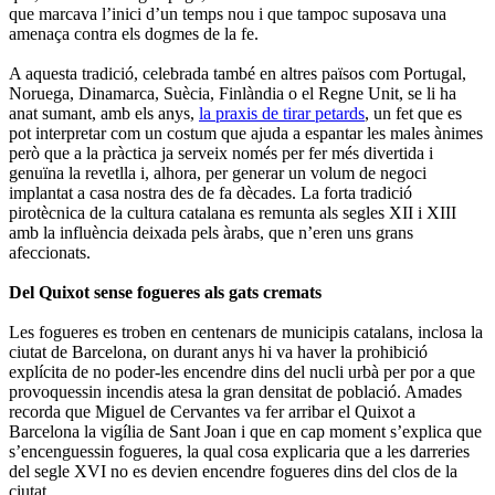
que marcava l’inici d’un temps nou i que tampoc suposava una
amenaça contra els dogmes de la fe.
A aquesta tradició, celebrada també en altres països com Portugal,
Noruega, Dinamarca, Suècia, Finlàndia o el Regne Unit, se li ha
anat sumant, amb els anys,
la praxis de tirar petards
, un fet que es
pot interpretar com un costum que ajuda a espantar les males ànimes
però que a la pràctica ja serveix només per fer més divertida i
genuïna la revetlla i, alhora, per generar un volum de negoci
implantat a casa nostra des de fa dècades. La forta tradició
pirotècnica de la cultura catalana es remunta als segles XII i XIII
amb la influència deixada pels àrabs, que n’eren uns grans
afeccionats.
Del Quixot sense fogueres als gats cremats
Les fogueres es troben en centenars de municipis catalans, inclosa la
ciutat de Barcelona, on durant anys hi va haver la prohibició
explícita de no poder-les encendre dins del nucli urbà per por a que
provoquessin incendis atesa la gran densitat de població. Amades
recorda que Miguel de Cervantes va fer arribar el Quixot a
Barcelona la vigília de Sant Joan i que en cap moment s’explica que
s’encenguessin fogueres, la qual cosa explicaria que a les darreries
del segle XVI no es devien encendre fogueres dins del clos de la
ciutat.