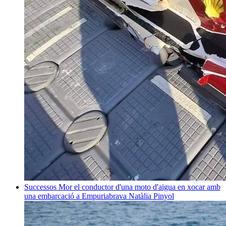
Successos
Mor el conductor d'una moto d'aigua en xocar amb
una embarcació a Empuriabrava
Natàlia Pinyol