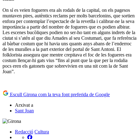
On sí es veien fogueres era als rodals de la capital, on els pagesos
muntaven pires, autèntics reclams per molts barcelonins, que sortien
enfora per contemplar l’espectacle de la revetlla i calibrar-ne la seva
importància a partir del nombre de fogueres que es podien albirar.
Les escenes bucòliques podien no ser-ho tant en alguns indrets de la
ciutat si s’atén al que diu Amades al seu Costumari, que fa referència
al bàrbar costum que hi havia uns quants anys abans de l’enderroc
de les muralles a la part exterior del portal de Sant Antoni. El
folklorista assegura que mentre crepitava el foc de les fogueres era
costum llençar-hi gats vius “fins al punt que la que per la rodalia
pocs eren els gatonets que sobrevivien en una nit com la de Sant
Joan”.
Escull Girona com la teva font preferida de Google
Arxivat a
Sant Joan
Redacció
Cultura