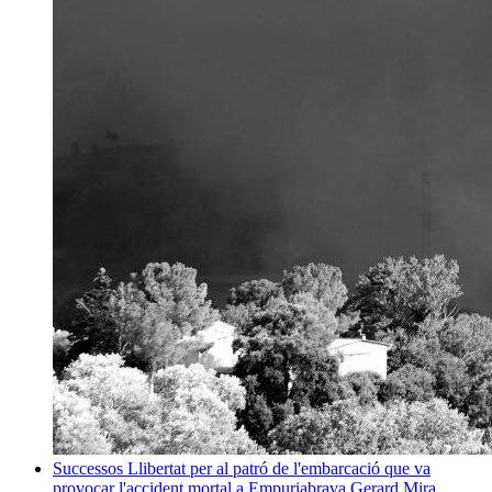
Successos
Llibertat per al patró de l'embarcació que va
provocar l'accident mortal a Empuriabrava
Gerard Mira