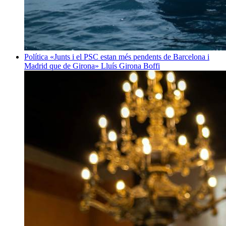
Política
«Junts i el PSC estan més pendents de Barcelona i
Madrid que de Girona»
Lluís Girona Boffi