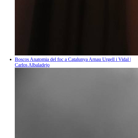
Boscos
Anatomia del foc a Catalunya
Arnau Urgell i Vidal |
Carlos Albaladejo