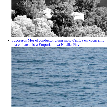
Successos
Mor el conductor d'una moto d'aigua en xocar amb
una embarcació a Empuriabrava
Natàlia Pinyol