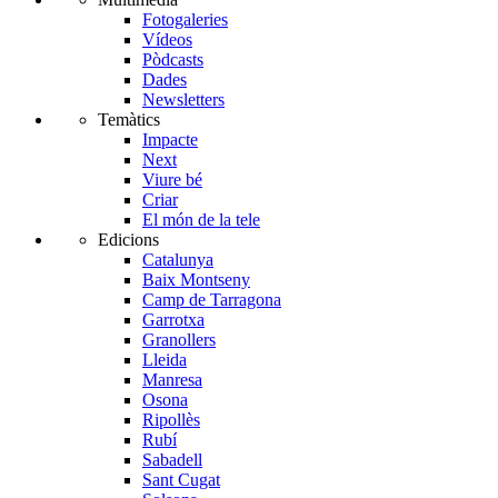
Fotogaleries
Vídeos
Pòdcasts
Dades
Newsletters
Temàtics
Impacte
Next
Viure bé
Criar
El món de la tele
Edicions
Catalunya
Baix Montseny
Camp de Tarragona
Garrotxa
Granollers
Lleida
Manresa
Osona
Ripollès
Rubí
Sabadell
Sant Cugat