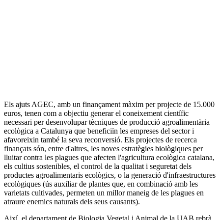
Els ajuts AGEC, amb un finançament màxim per projecte de 15.000
euros, tenen com a objectiu generar el coneixement científic
necessari per desenvolupar tècniques de producció agroalimentària
ecològica a Catalunya que beneficiïn les empreses del sector i
afavoreixin també la seva reconversió. Els projectes de recerca
finançats són, entre d'altres, les noves estratègies biològiques per
lluitar contra les plagues que afecten l'agricultura ecològica catalana,
els cultius sostenibles, el control de la qualitat i seguretat dels
productes agroalimentaris ecològics, o la generació d'infraestructures
ecològiques (ús auxiliar de plantes que, en combinació amb les
varietats cultivades, permeten un millor maneig de les plagues en
atraure enemics naturals dels seus causants).
Així, el departament de Biologia Vegetal i Animal de la UAB rebrà