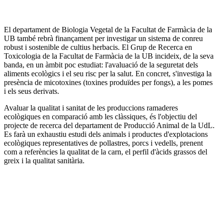
El departament de Biologia Vegetal de la Facultat de Farmàcia de la
UB també rebrà finançament per investigar un sistema de conreu
robust i sostenible de cultius herbacis. El Grup de Recerca en
Toxicologia de la Facultat de Farmàcia de la UB incideix, de la seva
banda, en un àmbit poc estudiat: l'avaluació de la seguretat dels
aliments ecològics i el seu risc per la salut. En concret, s'investiga la
presència de micotoxines (toxines produïdes per fongs), a les pomes
i els seus derivats.
Avaluar la qualitat i sanitat de les produccions ramaderes
ecològiques en comparació amb les clàssiques, és l'objectiu del
projecte de recerca del departament de Producció Animal de la UdL.
Es farà un exhaustiu estudi dels animals i productes d'explotacions
ecològiques representatives de pollastres, porcs i vedells, prenent
com a referències la qualitat de la carn, el perfil d'àcids grassos del
greix i la qualitat sanitària.