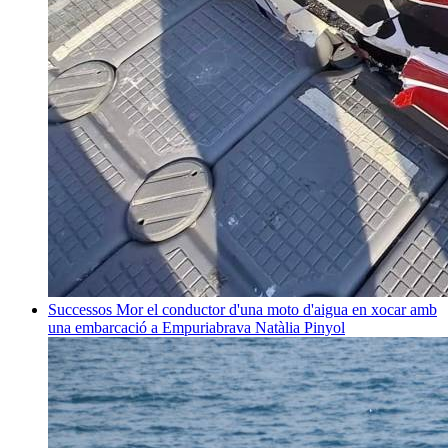
Successos
Mor el conductor d'una moto d'aigua en xocar amb
una embarcació a Empuriabrava
Natàlia Pinyol