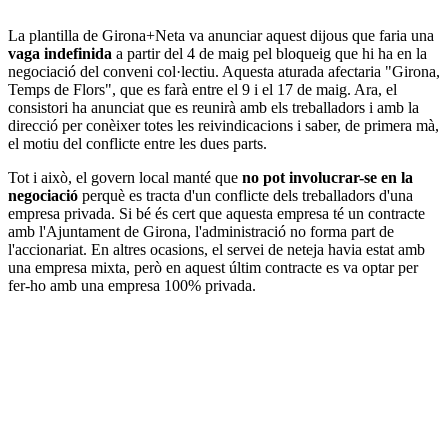
La plantilla de Girona+Neta va anunciar aquest dijous que faria una
vaga indefinida
a partir del 4 de maig pel bloqueig que hi ha en la
negociació del conveni col·lectiu. Aquesta aturada afectaria "Girona,
Temps de Flors", que es farà entre el 9 i el 17 de maig. Ara, el
consistori ha anunciat que es reunirà amb els treballadors i amb la
direcció per conèixer totes les reivindicacions i saber, de primera mà,
el motiu del conflicte entre les dues parts.
Tot i això, el govern local manté que
no pot involucrar-se en la
negociació
perquè es tracta d'un conflicte dels treballadors d'una
empresa privada. Si bé és cert que aquesta empresa té un contracte
amb l'Ajuntament de Girona, l'administració no forma part de
l'accionariat. En altres ocasions, el servei de neteja havia estat amb
una empresa mixta, però en aquest últim contracte es va optar per
fer-ho amb una empresa 100% privada.