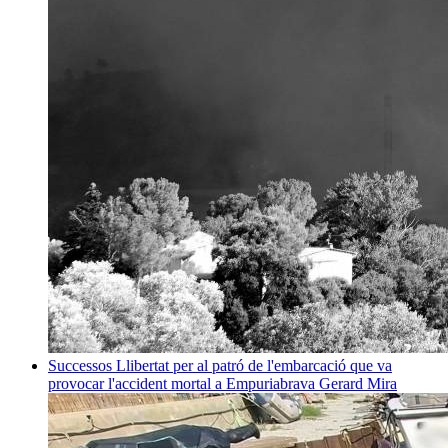
Successos
Llibertat per al patró de l'embarcació que va
provocar l'accident mortal a Empuriabrava
Gerard Mira