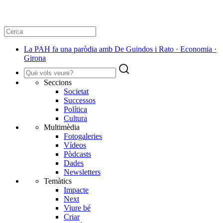
La PAH fa una paròdia amb De Guindos i Rato · Economia ·
Girona
Seccions
Societat
Successos
Política
Cultura
Multimèdia
Fotogaleries
Vídeos
Pòdcasts
Dades
Newsletters
Temàtics
Impacte
Next
Viure bé
Criar