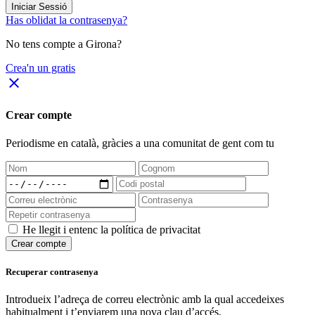
Iniciar Sessió
Has oblidat la contrasenya?
No tens compte a Girona?
Crea'n un gratis
close
Crear compte
Periodisme
en català
, gràcies a una comunitat de gent com tu
He llegit i entenc la política de privacitat
Crear compte
Recuperar contrasenya
Introdueix l’adreça de correu electrònic amb la qual accedeixes
habitualment i t’enviarem una nova clau d’accés.