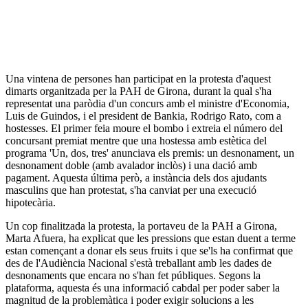
Una vintena de persones han participat en la protesta d'aquest
dimarts organitzada per la PAH de Girona, durant la qual s'ha
representat una paròdia d'un concurs amb el ministre d'Economia,
Luis de Guindos, i el president de Bankia, Rodrigo Rato, com a
hostesses. El primer feia moure el bombo i extreia el número del
concursant premiat mentre que una hostessa amb estètica del
programa 'Un, dos, tres' anunciava els premis: un desnonament, un
desnonament doble (amb avalador inclòs) i una dació amb
pagament. Aquesta última però, a instància dels dos ajudants
masculins que han protestat, s'ha canviat per una execució
hipotecària.
Un cop finalitzada la protesta, la portaveu de la PAH a Girona,
Marta Afuera, ha explicat que les pressions que estan duent a terme
estan començant a donar els seus fruits i que se'ls ha confirmat que
des de l'Audiència Nacional s'està treballant amb les dades de
desnonaments que encara no s'han fet públiques. Segons la
plataforma, aquesta és una informació cabdal per poder saber la
magnitud de la problemàtica i poder exigir solucions a les