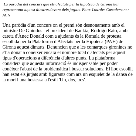
La paròdia del concurs que els afectats per la hipoteca de Girona han
representant aquest dimarts davant dels jutjats. Foto: Lourdes Casademont /
ACN
Una paròdia d'un concurs on el premi són desnonaments amb el
ministre De Guindos i el president de Bankia, Rodrigo Rato, amb
careta d'Ànec Donald com a ajudants és la fórmula de protesta
escollida per la Plataforma d'Afectats per la Hipoteca (PAH) de
Girona aquest dimarts. Denuncien que a les comarques gironines no
s'ha donat a conèixer encara el nombre total d'afectats per aquest
tipus d'operacions a diferència d'altres punts. La plataforma
considera que aquesta informació és indispensable per poder
conèixer l'abast de la problemàtica i buscar solucions. El lloc escollit
han estat els jutjats amb figurants com ara un esquelet de la dansa de
la mort i una hostessa a l'estil 'Un, dos, tres'.