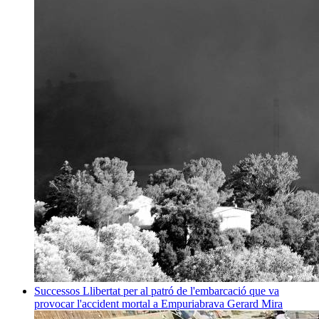
Successos
Llibertat per al patró de l'embarcació que va
provocar l'accident mortal a Empuriabrava
Gerard Mira