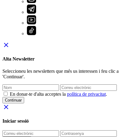
close
Alta Newsletter
Seleccioneu les newsletters que més us interessen i feu clic a
'Continuar'.
En donar-te d'alta acceptes la
política de privacitat
.
Continuar
close
Iniciar sessió