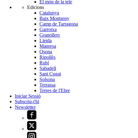
El món de la tele
Edicions
Catalunya
Baix Montseny
Camp de Tarragona
Garrotxa
Granollers
Lleida
Manresa
Osona
Ripollès
Rubí
Sabadell
Sant Cugat
Solsona
Terrassa
Terres de l'Ebre
Iniciar Sessió
Subscriu-t'hi
Newsletter