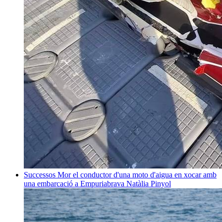
Successos
Mor el conductor d'una moto d'aigua en xocar amb
una embarcació a Empuriabrava
Natàlia Pinyol