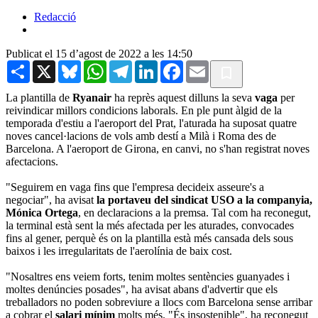
Redacció
Publicat el 15 d’agost de 2022 a les 14:50
Share
X
Bluesky
WhatsApp
Telegram
LinkedIn
Facebook
Email
La plantilla de
Ryanair
ha reprès aquest dilluns la seva
vaga
per
reivindicar millors condicions laborals. En ple punt àlgid de la
temporada d'estiu a l'aeroport del Prat, l'aturada ha suposat quatre
noves cancel·lacions de vols amb destí a Milà i Roma des de
Barcelona. A l'aeroport de Girona, en canvi, no s'han registrat noves
afectacions.
"Seguirem en vaga fins que l'empresa decideix asseure's a
negociar", ha avisat
la portaveu del sindicat USO a la companyia,
Mónica Ortega
, en declaracions a la premsa. Tal com ha reconegut,
la terminal està sent la més afectada per les aturades, convocades
fins al gener, perquè és on la plantilla està més cansada dels sous
baixos i les irregularitats de l'aerolínia de baix cost.
"Nosaltres ens veiem forts, tenim moltes sentències guanyades i
moltes denúncies posades", ha avisat abans d'advertir que els
treballadors no poden sobreviure a llocs com Barcelona sense arribar
a cobrar el
salari mínim
molts més. "És insostenible", ha reconegut