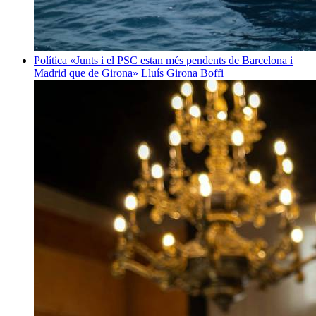
Política
«Junts i el PSC estan més pendents de Barcelona i
Madrid que de Girona»
Lluís Girona Boffi