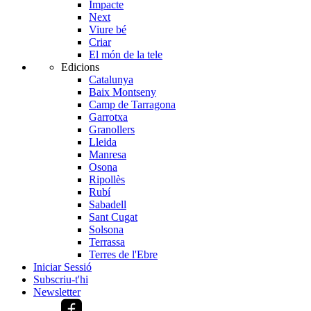
Impacte
Next
Viure bé
Criar
El món de la tele
Edicions
Catalunya
Baix Montseny
Camp de Tarragona
Garrotxa
Granollers
Lleida
Manresa
Osona
Ripollès
Rubí
Sabadell
Sant Cugat
Solsona
Terrassa
Terres de l'Ebre
Iniciar Sessió
Subscriu-t'hi
Newsletter