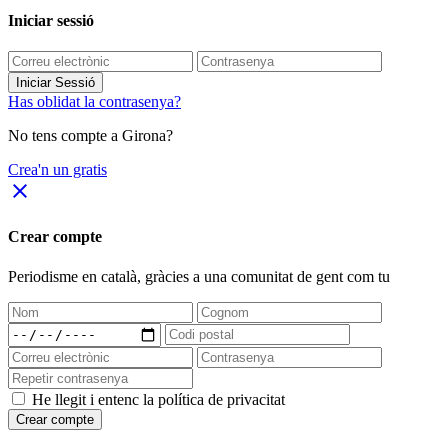
Iniciar sessió
Iniciar Sessió
Has oblidat la contrasenya?
No tens compte a Girona?
Crea'n un gratis
close
Crear compte
Periodisme
en català
, gràcies a una comunitat de gent com tu
He llegit i entenc la política de privacitat
Crear compte