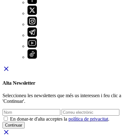
close
Alta Newsletter
Seleccioneu les newsletters que més us interessen i feu clic a
'Continuar'.
En donar-te d'alta acceptes la
política de privacitat
.
Continuar
close