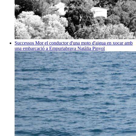
Successos
Mor el conductor d'una moto d'aigua en xocar amb
una embarcació a Empuriabrava
Natàlia Pinyol