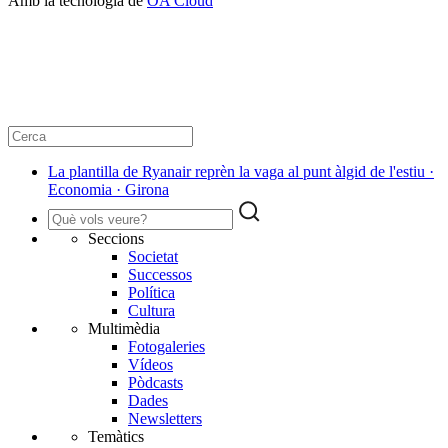
Amb la tecnologia de
OA Cloud
La plantilla de Ryanair reprèn la vaga al punt àlgid de l'estiu ·
Economia · Girona
Seccions
Societat
Successos
Política
Cultura
Multimèdia
Fotogaleries
Vídeos
Pòdcasts
Dades
Newsletters
Temàtics