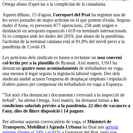
Ortega abans d'apel·lar a la complicitat de la ciutadania.
Aquest dilluns, 15 d'agost,
l'aeroport del Prat
ha registrat una de
les seves jornades de major activitat en el que portem d'estiu. Segons
dades d'Aena, es preveuen 877 operacions, 258 amb origen o
destinació en aeroports espanyols i 619 en terminals internacionals.
Si es compara amb les dades del 2019, just abans de la pandèmia,
l'activitat de la terminal catalana està al 81,8% del nivell previ a la
pandèmia de Covid-19.
Les peticions dels sindicats es basen a reclamar un
nou conveni
col·lectiu per a la plantilla
de Ryanair. Així mateix, USO ha
denunciat
quatre nous acomiadaments
de treballadors en vaga,
una mesura il·legal segons la legislació laboral vigent. Des dels
sindicats també acusen l'empresa de desplaçar empleats i tripulació
d'altres països per compensar els treballadors en vaga a Espanya.
"Tot això s'ha denunciat i documentat i s'enviarà a la inspecció de
treball", ha alertat Ortega. Així mateix, ha demanat tornar a
les
condicions salarials prèvies a la pandèmia, 22 dies de vacances a
l'any, dies de lliure disposició i 14 pagues
.
Per afrontar aquesta convocatòria de vaga, el
Ministeri de
Transports, Mobilitat i Agenda Urbana
ha fixat uns
serveis
mínims d'entre el 34% i el 81%
a l'aeroport del Prat, però que