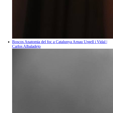
Boscos
Anatomia del foc a Catalunya
Arnau Urgell i Vidal |
Carlos Albaladejo