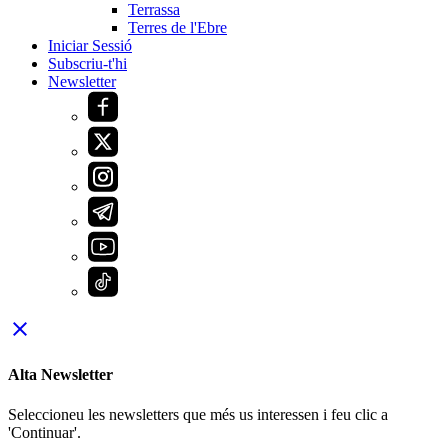
Terrassa
Terres de l'Ebre
Iniciar Sessió
Subscriu-t'hi
Newsletter
close
Alta Newsletter
Seleccioneu les newsletters que més us interessen i feu clic a
'Continuar'.