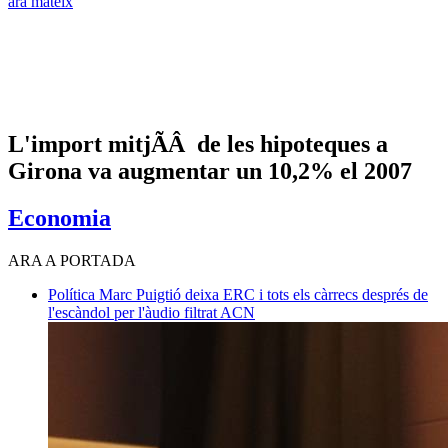
ara mateix
L'import mitjÃÂ de les hipoteques a
Girona va augmentar un 10,2% el 2007
Economia
ARA A PORTADA
Política
Marc Puigtió deixa ERC i tots els càrrecs després de
l'escàndol per l'àudio filtrat
ACN