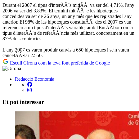
Durant el 2007 el tipus d'interÃÂ¨s mitjÃÂ va ser del 4,71%, l'any
2006 va ser del 3,83%. El termini mitjÃÂ e les hipoteques
concedides va ser de 26 anys, un any més que les registrades l'any
anterior. El 98% de las hipoteques constituÃÂ¯des el 2007 es van
referenciar a un tipus d'interÃÂ¨s variable, amb l'EurÃÂ­bor com a
tipus d'interÃÂ¨s de referÃÂ¨ncia més utilitzat, concretament en un
87% dels contractes.
L'any 2007 es varen produir canvis a 650 hipoteques i se'n varen
cancelÂÂ•lar 2.550.
Escull Girona com la teva font preferida de Google
Redacció
Economia
Et pot interessar