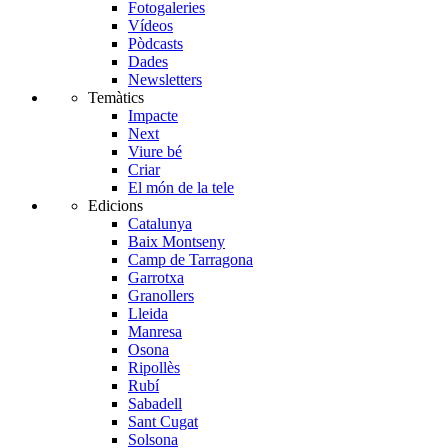
Fotogaleries
Vídeos
Pòdcasts
Dades
Newsletters
Temàtics
Impacte
Next
Viure bé
Criar
El món de la tele
Edicions
Catalunya
Baix Montseny
Camp de Tarragona
Garrotxa
Granollers
Lleida
Manresa
Osona
Ripollès
Rubí
Sabadell
Sant Cugat
Solsona