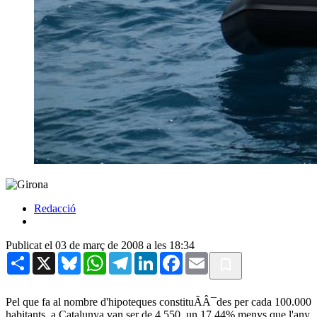
Redacció
Publicat el 03 de març de 2008 a les 18:34
Share
X
Bluesky
WhatsApp
Telegram
LinkedIn
Facebook
Email
Pel que fa al nombre d'hipoteques constituÃÂ¯des per cada 100.000
habitants, a Catalunya van ser de 4.550, un 17,44% menys que l'any