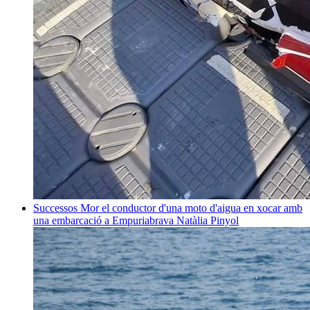
Successos
Mor el conductor d'una moto d'aigua en xocar amb
una embarcació a Empuriabrava
Natàlia Pinyol