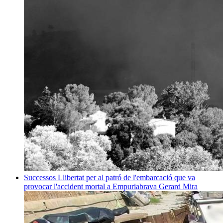
Successos
Llibertat per al patró de l'embarcació que va
provocar l'accident mortal a Empuriabrava
Gerard Mira