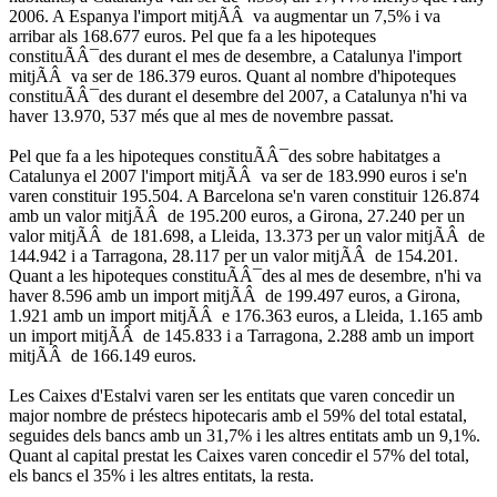
2006. A Espanya l'import mitjÃÂ va augmentar un 7,5% i va
arribar als 168.677 euros. Pel que fa a les hipoteques
constituÃÂ¯des durant el mes de desembre, a Catalunya l'import
mitjÃÂ va ser de 186.379 euros. Quant al nombre d'hipoteques
constituÃÂ¯des durant el desembre del 2007, a Catalunya n'hi va
haver 13.970, 537 més que al mes de novembre passat.
Pel que fa a les hipoteques constituÃÂ¯des sobre habitatges a
Catalunya el 2007 l'import mitjÃÂ va ser de 183.990 euros i se'n
varen constituir 195.504. A Barcelona se'n varen constituir 126.874
amb un valor mitjÃÂ de 195.200 euros, a Girona, 27.240 per un
valor mitjÃÂ de 181.698, a Lleida, 13.373 per un valor mitjÃÂ de
144.942 i a Tarragona, 28.117 per un valor mitjÃÂ de 154.201.
Quant a les hipoteques constituÃÂ¯des al mes de desembre, n'hi va
haver 8.596 amb un import mitjÃÂ de 199.497 euros, a Girona,
1.921 amb un import mitjÃÂ e 176.363 euros, a Lleida, 1.165 amb
un import mitjÃÂ de 145.833 i a Tarragona, 2.288 amb un import
mitjÃÂ de 166.149 euros.
Les Caixes d'Estalvi varen ser les entitats que varen concedir un
major nombre de préstecs hipotecaris amb el 59% del total estatal,
seguides dels bancs amb un 31,7% i les altres entitats amb un 9,1%.
Quant al capital prestat les Caixes varen concedir el 57% del total,
els bancs el 35% i les altres entitats, la resta.