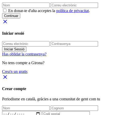
En donar-te d'alta acceptes la
política de privacitat
.
Continuar
close
Iniciar sessió
Iniciar Sessió
Has oblidat la contrasenya?
No tens compte a Girona?
Crea'n un gratis
close
Crear compte
Periodisme
en català
, gràcies a una comunitat de gent com tu