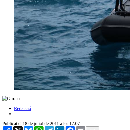
Redacció
Publicat el 18 de juliol de 2011 a les 17:07
Share
X
Bluesky
WhatsApp
Telegram
LinkedIn
Facebook
Email