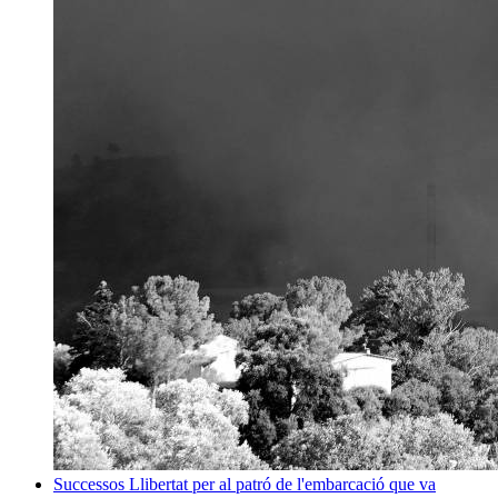
Successos
Llibertat per al patró de l'embarcació que va