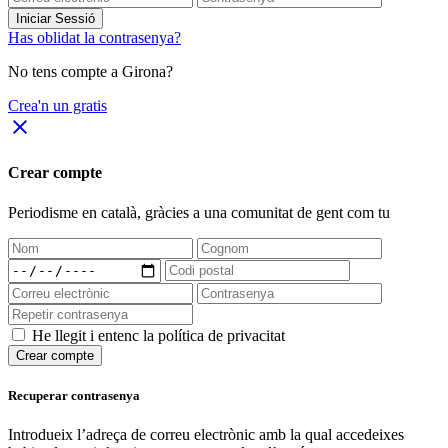
Iniciar Sessió
Has oblidat la contrasenya?
No tens compte a Girona?
Crea'n un gratis
close
Crear compte
Periodisme
en català
, gràcies a una comunitat de gent com tu
He llegit i entenc la política de privacitat
Crear compte
Recuperar contrasenya
Introdueix l’adreça de correu electrònic amb la qual accedeixes