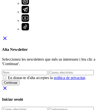
close
Alta Newsletter
Seleccioneu les newsletters que més us interessen i feu clic a
'Continuar'.
En donar-te d'alta acceptes la
política de privacitat
.
Continuar
close
Iniciar sessió