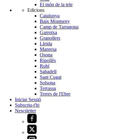
El món de la tele
Edicions
Catalunya
Baix Montseny
Camp de Tarragona
Garrotxa
Granollers
Lleida
Manresa
Osona
Ripollès
Rubí
Sabadell
Sant Cugat
Solsona
Terrassa
Terres de l'Ebre
Iniciar Sessió
Subscriu-t'hi
Newsletter