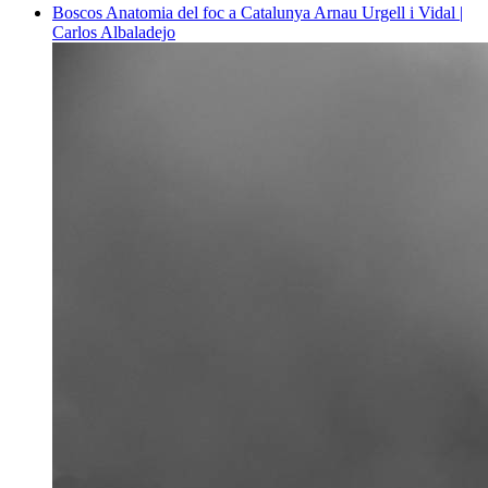
Boscos
Anatomia del foc a Catalunya
Arnau Urgell i Vidal |
Carlos Albaladejo