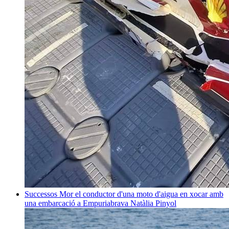
Successos
Mor el conductor d'una moto d'aigua en xocar amb
una embarcació a Empuriabrava
Natàlia Pinyol