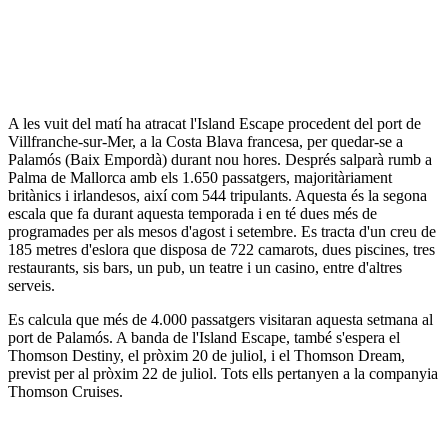
A les vuit del matí ha atracat l'Island Escape procedent del port de
Villfranche-sur-Mer, a la Costa Blava francesa, per quedar-se a
Palamós (Baix Empordà) durant nou hores. Després salparà rumb a
Palma de Mallorca amb els 1.650 passatgers, majoritàriament
britànics i irlandesos, així com 544 tripulants. Aquesta és la segona
escala que fa durant aquesta temporada i en té dues més de
programades per als mesos d'agost i setembre. Es tracta d'un creu de
185 metres d'eslora que disposa de 722 camarots, dues piscines, tres
restaurants, sis bars, un pub, un teatre i un casino, entre d'altres
serveis.
Es calcula que més de 4.000 passatgers visitaran aquesta setmana al
port de Palamós. A banda de l'Island Escape, també s'espera el
Thomson Destiny, el pròxim 20 de juliol, i el Thomson Dream,
previst per al pròxim 22 de juliol. Tots ells pertanyen a la companyia
Thomson Cruises.