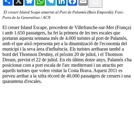
El creuer Island Scape amarrat al Port de Palamós (Baix Empordà). Foto:
Ports de la Generalitat / ACN
El creuer Island Escape, procedent de Villefranche-sur-Mer (França)
i amb 1.650 passatgers, ha fet la primera de les tres escales que
portaran aquesta setmana més de 4.000 turistes al port de Palamós,
amb el que això representa per a la dinamització de l'economia del
municipi i la seva àrea d'influència. Els turistes arribaran també a
bord del Thomson Destiny, el pròxim 20 de juliol, i el Thomson
Dream, previst el 22 de juliol. En els últims dotze anys, Palamós s'ha
posicionat com a port escala de l'arc mediterrani i un atractiu per
aquells turistes que volen visitar la Costa Brava. Aquest 2011 es
preveu arribar a la xifra rècord de 40.000 passatgers de creuers i una
quarantena d'escales.