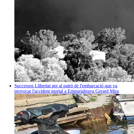
Successos
Llibertat per al patró de l'embarcació que va
provocar l'accident mortal a Empuriabrava
Gerard Mira