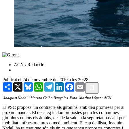
ACN / Redacció
Publicat el 24 de novembre de 2010 a les 20:28
Share
X
Bluesky
WhatsApp
Telegram
LinkedIn
Facebook
Email
Joaquim Nadal i Marina Geli a Banyoles. Foto: Marina López / ACN
El PSC proposa 'un contracte als gironins' amb deu promeses per al
pròxim mandat. El decàleg inclou propostes per a les comarques
gironines en tots els àmbits, des de la salut a la seguretat passant per
mobilitat, infraestructures o medi ambient. El cap de llista, Joaquim
Nadal, ha reiterat que són els únics que tenen propostes concretes i