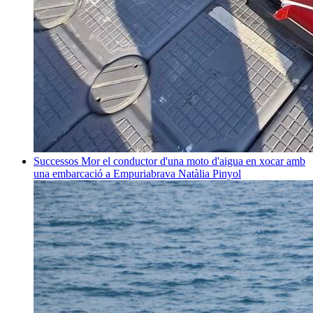
Successos
Mor el conductor d'una moto d'aigua en xocar amb
una embarcació a Empuriabrava
Natàlia Pinyol