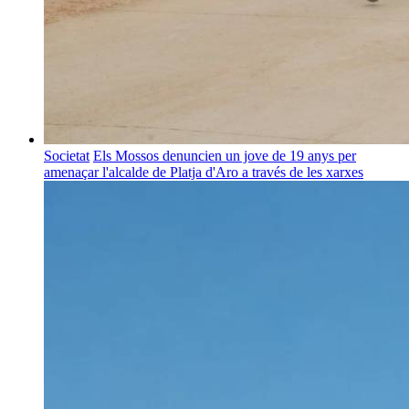
Societat
Els Mossos denuncien un jove de 19 anys per
amenaçar l'alcalde de Platja d'Aro a través de les xarxes