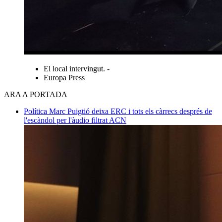
El local intervingut. -
Europa Press
ARA A PORTADA
Política
Marc Puigtió deixa ERC i tots els càrrecs després de
l'escàndol per l'àudio filtrat
ACN