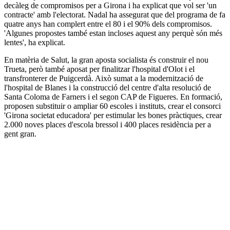
decàleg de compromisos per a Girona i ha explicat que vol ser 'un
contracte' amb l'electorat. Nadal ha assegurat que del programa de fa
quatre anys han complert entre el 80 i el 90% dels compromisos.
'Algunes propostes també estan incloses aquest any perquè són més
lentes', ha explicat.
En matèria de Salut, la gran aposta socialista és construir el nou
Trueta, però també aposat per finalitzar l'hospital d'Olot i el
transfronterer de Puigcerdà. Això sumat a la modernització de
l'hospital de Blanes i la construcció del centre d'alta resolució de
Santa Coloma de Farners i el segon CAP de Figueres. En formació,
proposen substituir o ampliar 60 escoles i instituts, crear el consorci
'Girona societat educadora' per estimular les bones pràctiques, crear
2.000 noves places d'escola bressol i 400 places residència per a
gent gran.