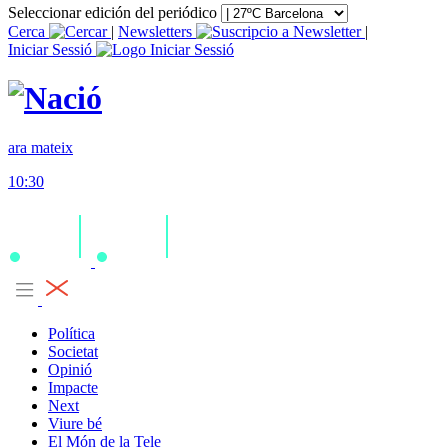
Seleccionar edición del periódico
Cerca
|
Newsletters
|
Iniciar Sessió
ara mateix
10:30
Política
Societat
Opinió
Impacte
Next
Viure bé
El Món de la Tele