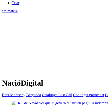
Criar
ara mateix
NacióDigital
Baix Montseny
Berguedà
Catalunya Last Call
Contingut patrocinat
C