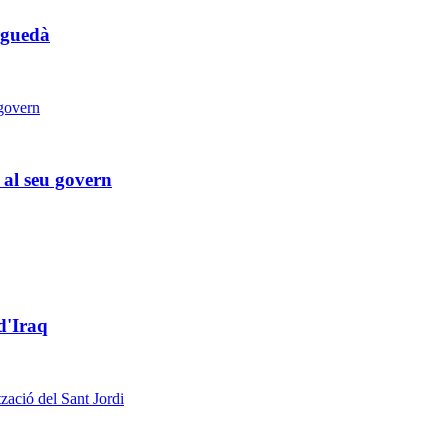
rguedà
 al seu govern
d'Iraq