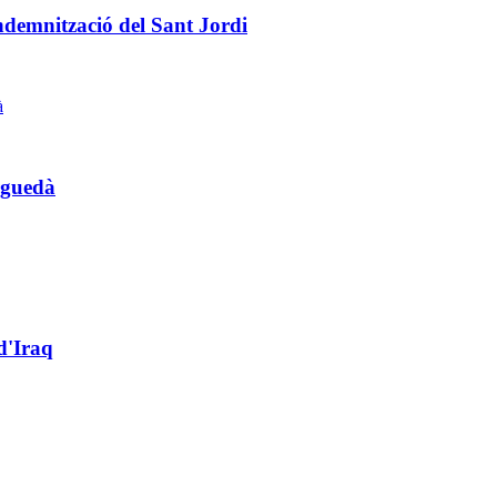
ndemnització del Sant Jordi
rguedà
d'Iraq