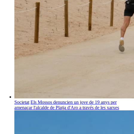
Societat
Els Mossos denuncien un jove de 19 anys per
amenaçar l'alcalde de Platja d'Aro a través de les xarxes