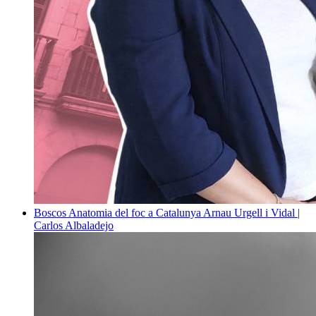
Boscos
Anatomia del foc a Catalunya
Arnau Urgell i Vidal |
Carlos Albaladejo