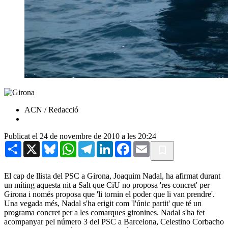
ACN / Redacció
Publicat el 24 de novembre de 2010 a les 20:24
Share
X
Bluesky
WhatsApp
Telegram
LinkedIn
Facebook
Email
El cap de llista del PSC a Girona, Joaquim Nadal, ha afirmat durant
un míting aquesta nit a Salt que CiU no proposa 'res concret' per
Girona i només proposa que 'li tornin el poder que li van prendre'.
Una vegada més, Nadal s'ha erigit com 'l'únic partit' que té un
programa concret per a les comarques gironines. Nadal s'ha fet
acompanyar pel número 3 del PSC a Barcelona, Celestino Corbacho