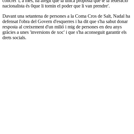
concret' i, a més, ha afegit que la única proposta que té la federació
nacionalista és 0que li tornin el poder que li van prendre'.
Davant una setantena de persones a la Coma Cros de Salt, Nadal ha
defensat l'obra del Govern d'esquerres i ha dit que s'ha sabut donar
resposta al creixement d'un milió i mig de persones en deu anys
gràcies a unes 'inversions de xoc' i que s'ha aconseguit garantir els
drets socials.