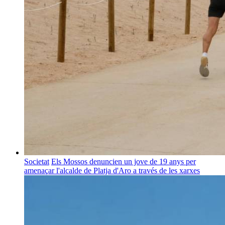
Societat
Els Mossos denuncien un jove de 19 anys per
amenaçar l'alcalde de Platja d'Aro a través de les xarxes