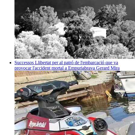
Successos
Llibertat per al patró de l'embarcació que va
provocar l'accident mortal a Empuriabrava
Gerard Mira