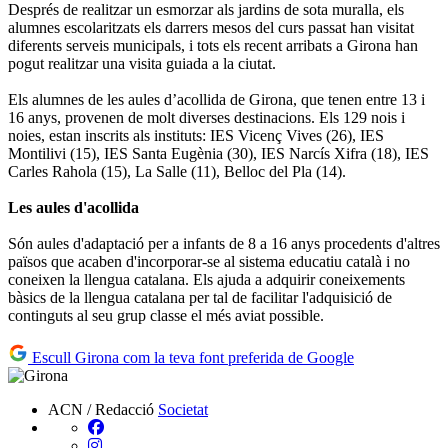
Després de realitzar un esmorzar als jardins de sota muralla, els
alumnes escolaritzats els darrers mesos del curs passat han visitat
diferents serveis municipals, i tots els recent arribats a Girona han
pogut realitzar una visita guiada a la ciutat.
Els alumnes de les aules d’acollida de Girona, que tenen entre 13 i
16 anys, provenen de molt diverses destinacions. Els 129 nois i
noies, estan inscrits als instituts: IES Vicenç Vives (26), IES
Montilivi (15), IES Santa Eugènia (30), IES Narcís Xifra (18), IES
Carles Rahola (15), La Salle (11), Belloc del Pla (14).
Les aules d'acollida
Són aules d'adaptació per a infants de 8 a 16 anys procedents d'altres
països que acaben d'incorporar-se al sistema educatiu català i no
coneixen la llengua catalana. Els ajuda a adquirir coneixements
bàsics de la llengua catalana per tal de facilitar l'adquisició de
continguts al seu grup classe el més aviat possible.
Escull Girona com la teva font preferida de Google
ACN / Redacció
Societat