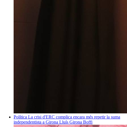
Política
La crisi d'ERC complica encara més repetir la suma
independentista a Girona
Lluís Girona Boffi