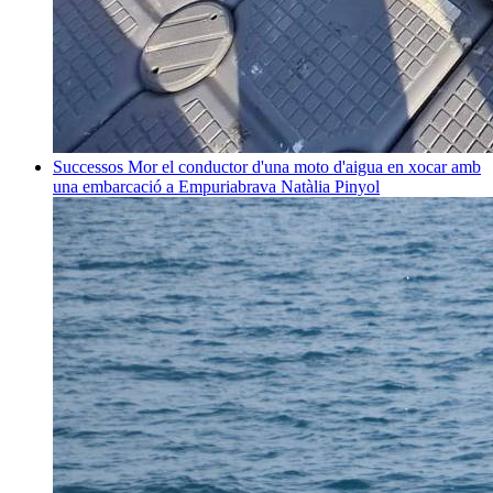
Successos
Mor el conductor d'una moto d'aigua en xocar amb
una embarcació a Empuriabrava
Natàlia Pinyol