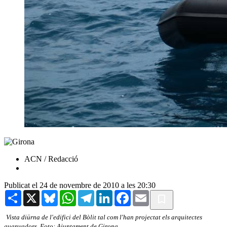
ACN / Redacció
Publicat el 24 de novembre de 2010 a les 20:30
Share
X
Bluesky
WhatsApp
Telegram
LinkedIn
Facebook
Email
Vista diürna de l'edifici del Bòlit tal com l'han projectat els arquitectes
guanyadors. Foto: Ajuntament de Girona