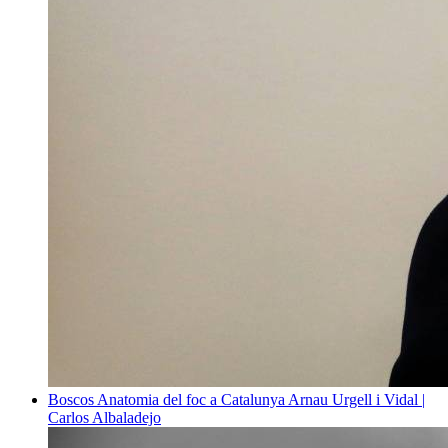
Boscos
Anatomia del foc a Catalunya
Arnau Urgell i Vidal |
Carlos Albaladejo