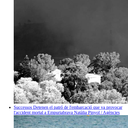
Successos
Detenen el patró de l'embarcació que va provocar
l'accident mortal a Empuriabrava
Natàlia Pinyol / Agències