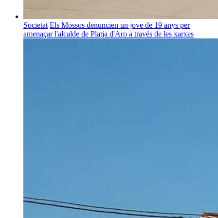
Societat
Els Mossos denuncien un jove de 19 anys per
amenaçar l'alcalde de Platja d'Aro a través de les xarxes