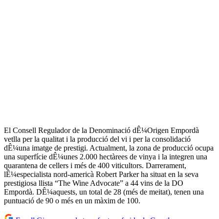
El Consell Regulador de la Denominació dÊ¼Origen Empordà
vetlla per la qualitat i la producció del vi i per la consolidació
dÊ¼una imatge de prestigi. Actualment, la zona de producció ocupa
una superfície dÊ¼unes 2.000 hectàrees de vinya i la integren una
quarantena de cellers i més de 400 viticultors. Darrerament,
lÊ¼especialista nord-americà Robert Parker ha situat en la seva
prestigiosa llista “The Wine Advocate” a 44 vins de la DO
Empordà. DÊ¼aquests, un total de 28 (més de meitat), tenen una
puntuació de 90 o més en un màxim de 100.