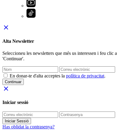
close
Alta Newsletter
Seleccioneu les newsletters que més us interessen i feu clic a
'Continuar'.
En donar-te d'alta acceptes la
política de privacitat
.
Continuar
close
Iniciar sessió
Iniciar Sessió
Has oblidat la contrasenya?