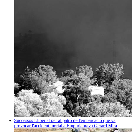
Successos
Llibertat per al patró de l'embarcació que va
provocar l'accident mortal a Empuriabrava
Gerard Mira