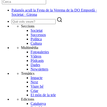
Palamós acull la Festa de la Verema de la DO Empordà ·
Societat · Girona
Seccions
Societat
Successos
Política
Cultura
Multimèdia
Fotogaleries
Vídeos
Pòdcasts
Dades
Newsletters
Temàtics
Impacte
Next
Viure bé
Criar
El món de la tele
Edicions
Catalunya