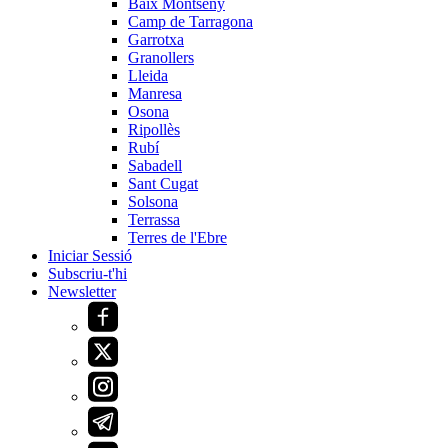
Baix Montseny
Camp de Tarragona
Garrotxa
Granollers
Lleida
Manresa
Osona
Ripollès
Rubí
Sabadell
Sant Cugat
Solsona
Terrassa
Terres de l'Ebre
Iniciar Sessió
Subscriu-t'hi
Newsletter