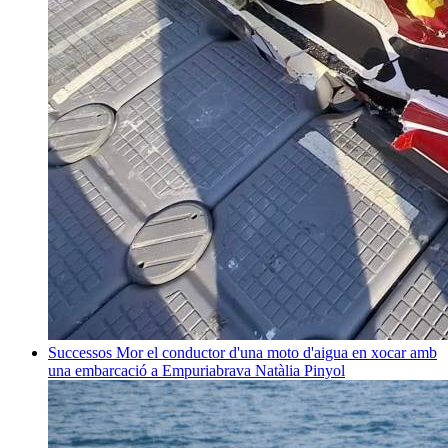
Successos
Mor el conductor d'una moto d'aigua en xocar amb
una embarcació a Empuriabrava
Natàlia Pinyol