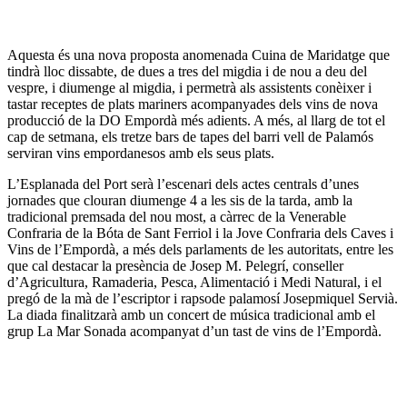
Aquesta és una nova proposta anomenada Cuina de Maridatge que
tindrà lloc dissabte, de dues a tres del migdia i de nou a deu del
vespre, i diumenge al migdia, i permetrà als assistents conèixer i
tastar receptes de plats mariners acompanyades dels vins de nova
producció de la DO Empordà més adients. A més, al llarg de tot el
cap de setmana, els tretze bars de tapes del barri vell de Palamós
serviran vins empordanesos amb els seus plats.
L’Esplanada del Port serà l’escenari dels actes centrals d’unes
jornades que clouran diumenge 4 a les sis de la tarda, amb la
tradicional premsada del nou most, a càrrec de la Venerable
Confraria de la Bóta de Sant Ferriol i la Jove Confraria dels Caves i
Vins de l’Empordà, a més dels parlaments de les autoritats, entre les
que cal destacar la presència de Josep M. Pelegrí, conseller
d’Agricultura, Ramaderia, Pesca, Alimentació i Medi Natural, i el
pregó de la mà de l’escriptor i rapsode palamosí Josepmiquel Servià.
La diada finalitzarà amb un concert de música tradicional amb el
grup La Mar Sonada acompanyat d’un tast de vins de l’Empordà.