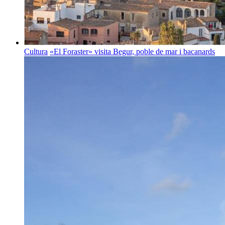
Cultura
«El Foraster» visita Begur, poble de mar i bacanards