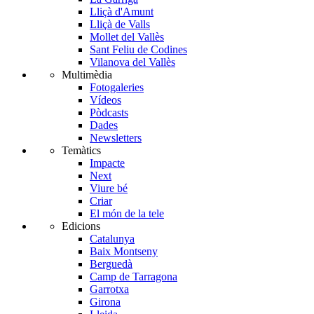
Lliçà d'Amunt
Lliçà de Valls
Mollet del Vallès
Sant Feliu de Codines
Vilanova del Vallès
Multimèdia
Fotogaleries
Vídeos
Pòdcasts
Dades
Newsletters
Temàtics
Impacte
Next
Viure bé
Criar
El món de la tele
Edicions
Catalunya
Baix Montseny
Berguedà
Camp de Tarragona
Garrotxa
Girona