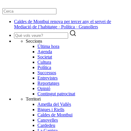
Caldes de Montbui renova per tercer any el servei de
Mediació de l’habitatge · Política · Granollers
Seccions
Última hora
Agenda
Societat
Cultura
Política
Successos
Entrevistes
Reportatges
Opinió
Contingut patrocinat
Territori
Ametlla del Vallès
Bigues i Riells
Caldes de Montbui
Canovelles
Cardedeu
La Garriga