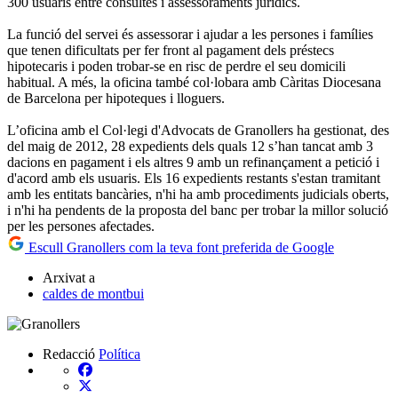
300 usuaris entre consultes i assessoraments jurídics.
La funció del servei és assessorar i ajudar a les persones i famílies
que tenen dificultats per fer front al pagament dels préstecs
hipotecaris i poden trobar-se en risc de perdre el seu domicili
habitual. A més, la oficina també col·lobara amb Càritas Diocesana
de Barcelona per hipoteques i lloguers.
L’oficina amb el Col·legi d'Advocats de Granollers ha gestionat, des
del maig de 2012, 28 expedients dels quals 12 s’han tancat amb 3
dacions en pagament i els altres 9 amb un refinançament a petició i
d'acord amb els usuaris. Els 16 expedients restants s'estan tramitant
amb les entitats bancàries, n'hi ha amb procediments judicials oberts,
i n'hi ha pendents de la proposta del banc per trobar la millor solució
per les persones afectades.
Escull Granollers com la teva font preferida de Google
Arxivat a
caldes de montbui
Redacció
Política