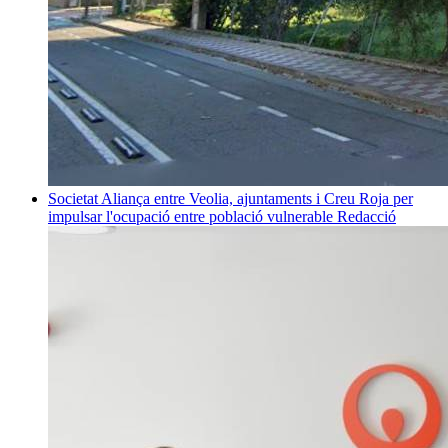
Societat
Aliança entre Veolia, ajuntaments i Creu Roja per
impulsar l'ocupació entre població vulnerable
Redacció