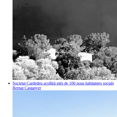
Societat
Cardedeu acollirà més de 100 nous habitatges socials
Bernat Castanyer