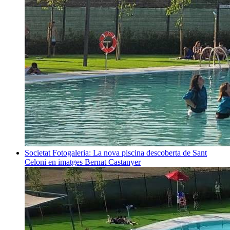
Societat
Fotogaleria: La nova piscina descoberta de Sant
Celoni en imatges
Bernat Castanyer