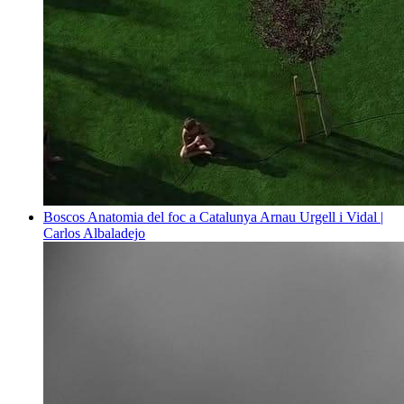
Boscos
Anatomia del foc a Catalunya
Arnau Urgell i Vidal |
Carlos Albaladejo