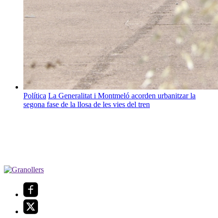
Política
La Generalitat i Montmeló acorden urbanitzar la
segona fase de la llosa de les vies del tren