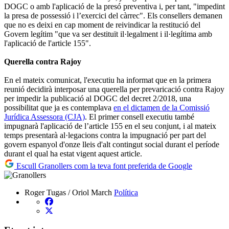
DOGC o amb l'aplicació de la presó preventiva i, per tant, "impedint
la presa de possessió i l’exercici del càrrec". Els consellers demanen
que no es deixi en cap moment de reivindicar la restitució del
Govern legítim "que va ser destituït il·legalment i il·legítima amb
l'aplicació de l'article 155".
Querella contra Rajoy
En el mateix comunicat, l'executiu ha informat que en la primera
reunió decidirà interposar una querella per prevaricació contra Rajoy
per impedir la publicació al DOGC del decret 2/2018, una
possibilitat que ja es contemplava
en el dictamen de la Comissió
Jurídica Assessora (CJA)
. El primer consell executiu també
impugnarà l'aplicació de l’article 155 en el seu conjunt, i al mateix
temps presentarà al·legacions contra la impugnació per part del
govern espanyol d'onze lleis d'alt contingut social durant el període
durant el qual ha estat vigent aquest article.
Escull Granollers com la teva font preferida de Google
Roger Tugas / Oriol March
Política