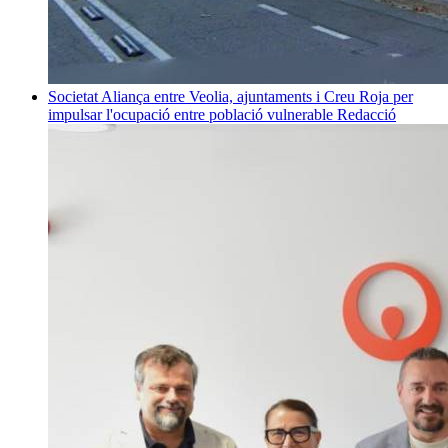
Societat
Aliança entre Veolia, ajuntaments i Creu Roja per
impulsar l'ocupació entre població vulnerable
Redacció