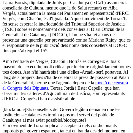
Laura Borràs, diputada de Junts per Catalunya (JxCaT) assumeix la
conselleria de Cultura, mentre que la de Salut recaurà en Alba
Vergés, actualment a la mesa del Parlament en representació d'ERC.
Vergés, com Chacón, és d'Igualada. Aquest moviment de Torra s'ha
fet sense esperar la interlocutòria del Tribunal Superior de Justícia
(TSJC) sobre el nomenament dels consellers al Diari Oficial de la
Generalitat de Catalunya (DOGC), i també s'ha fet abans de
presentar una querella per prevaricació contra Mariano Rajoy, que és
el responsable de la publicació dels noms dels consellers al DOGC
fins que s'aixequi el 155.
Amb l'entrada de Vergés, Chacón i Borràs es corregeix el biaix
masculí de l'executiu, molt criticat per incloure originàriament només
tres dones. Ara n'hi haurà sis i una d'elles -Artadi- serà portaveu. Al
llarg dels propers dies s'ha de celebrar la presa de possessió al Palau
de la Generalitat, per bé que l'agenda depèn de la
moció de censura
al Congrés dels Diputats
. Teresa Jordà i Ester Capella, que han
d'assumir les carteres d'Agricultura i de Justícia, són representants
d'ERC al Congrés i han d'assistir al ple.
[blockquote]Els consellers del Govern legítim demanen que les
institucions catalanes es tornin a posar al servei del poble de
Catalunya al més aviat possible[/blockquote]
El moviment de Torra implica l'acceptació dels condicionants
imposats pel govern espanyol, tancat en banda des del moment en