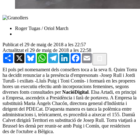
Roger Tugas / Oriol March
Publicat el 29 de maig de 2018 a les 22:57
Actualitzat el 29 de maig de 2018 a les 22:58
Share
X
Bluesky
WhatsApp
Telegram
LinkedIn
Facebook
Email
El pols pel nomenament dels consellers toca a la seva fi. Quim Torra
ha decidit renunciar a la presència d'empresonats -Josep Rull i Jordi
Turull- i exiliats -Lluís Puig i Toni Comín- i formarà en les properes
hores un executiu efectiu amb incorporacions femenines, segons
diverses fonts consultades per
NacióDigital
. Elsa Artadi, en principi
a Empresa, ascendeix a Presidència i farà de portaveu. A Empresa la
substituirà Maria Àngels Chacón, directora general d'Indústria i
dirigent del PDECat. D'aquesta manera es tanca la polèmica entre
administracions i, teòricament, es procedirà a aixecar el 155. Damià
Calvet dirigirà Territori en substitució de Josep Rull. Torra viatjarà a
Brussel·les demà per reunir-se amb Puig i Comín, que resideixen
des de l'octubre a Bèlgica.