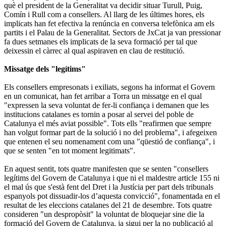
què el president de la Generalitat va decidir situar Turull, Puig,
Comín i Rull com a consellers. Al llarg de les últimes hores, els
implicats han fet efectiva la renúncia en conversa telefònica am els
partits i el Palau de la Generalitat. Sectors de JxCat ja van pressionar
fa dues setmanes els implicats de la seva formació per tal que
deixessin el càrrec al qual aspiraven en clau de restitució.
Missatge dels "legítims"
Els consellers empresonats i exiliats, segons ha informat el Govern
en un comunicat, han fet arribar a Torra un missatge en el qual
"expressen la seva voluntat de fer-li confiança i demanen que les
institucions catalanes es tornin a posar al servei del poble de
Catalunya el més aviat possible". Tots ells "reafirmen que sempre
han volgut formar part de la solució i no del problema", i afegeixen
que entenen el seu nomenament com una "qüestió de confiança", i
que se senten "en tot moment legitimats".
En aquest sentit, tots quatre manifesten que se senten "consellers
legítims del Govern de Catalunya i que ni el maldestre article 155 ni
el mal ús que s'està fent del Dret i la Justícia per part dels tribunals
espanyols pot dissuadir-los d’aquesta convicció", fonamentada en el
resultat de les eleccions catalanes del 21 de desembre. Tots quatre
consideren "un despropòsit" la voluntat de bloquejar sine die la
formació del Govern de Catalunya, ja sigui per la no publicació al