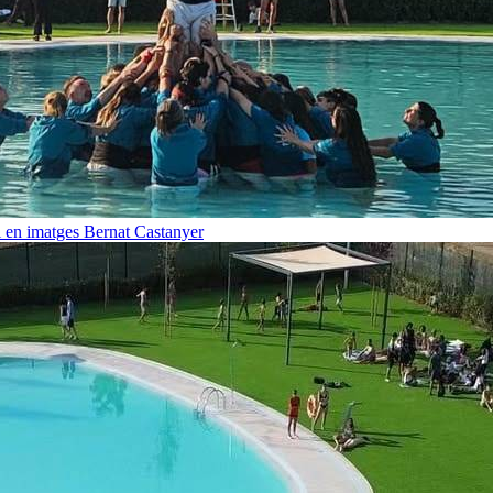
i en imatges
Bernat Castanyer