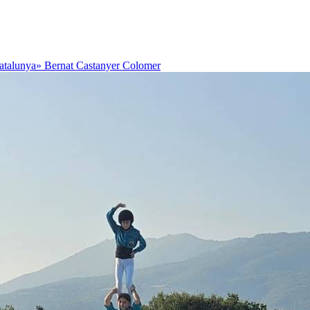
Catalunya»
Bernat Castanyer Colomer