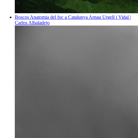
Boscos
Anatomia del foc a Catalunya
Arnau Urgell i Vidal |
Carlos Albaladejo