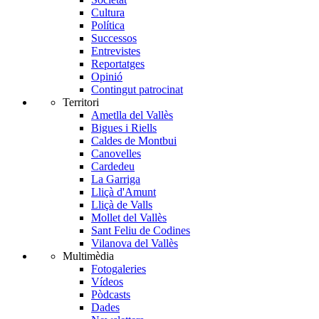
Cultura
Política
Successos
Entrevistes
Reportatges
Opinió
Contingut patrocinat
Territori
Ametlla del Vallès
Bigues i Riells
Caldes de Montbui
Canovelles
Cardedeu
La Garriga
Lliçà d'Amunt
Lliçà de Valls
Mollet del Vallès
Sant Feliu de Codines
Vilanova del Vallès
Multimèdia
Fotogaleries
Vídeos
Pòdcasts
Dades