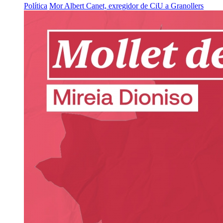
Política
Mor Albert Canet, exregidor de CiU a Granollers