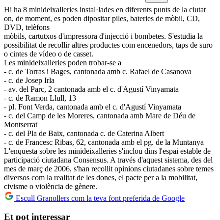
Hi ha 8 minideixalleries instal·lades en diferents punts de la ciutat
on, de moment, es poden dipositar piles, bateries de mòbil, CD,
DVD, telèfons
mòbils, cartutxos d'impressora d'injecció i bombetes. S'estudia la
possibilitat de recollir altres productes com encenedors, taps de suro
o cintes de vídeo o de casset.
Les minideixalleries poden trobar-se a
- c. de Torras i Bages, cantonada amb c. Rafael de Casanova
- c. de Josep Irla
- av. del Parc, 2 cantonada amb el c. d'Agustí Vinyamata
- c. de Ramon Llull, 13
- pl. Font Verda, cantonada amb el c. d'Agustí Vinyamata
- c. del Camp de les Moreres, cantonada amb Mare de Déu de
Montserrat
- c. del Pla de Baix, cantonada c. de Caterina Albert
- c. de Francesc Ribas, 62, cantonada amb el pg. de la Muntanya
L'enquesta sobre les minideixalleries s'inclou dins l'espai estable de
participació ciutadana Consensus. A través d'aquest sistema, des del
mes de març de 2006, s'han recollit opinions ciutadanes sobre temes
diversos com la realitat de les dones, el pacte per a la mobilitat,
civisme o violència de gènere.
Escull Granollers com la teva font preferida de Google
Et pot interessar