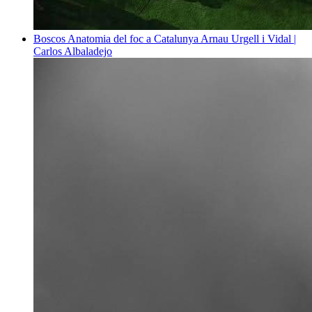
Boscos
Anatomia del foc a Catalunya
Arnau Urgell i Vidal |
Carlos Albaladejo