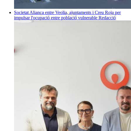
Societat
Aliança entre Veolia, ajuntaments i Creu Roja per
impulsar l'ocupació entre població vulnerable
Redacció