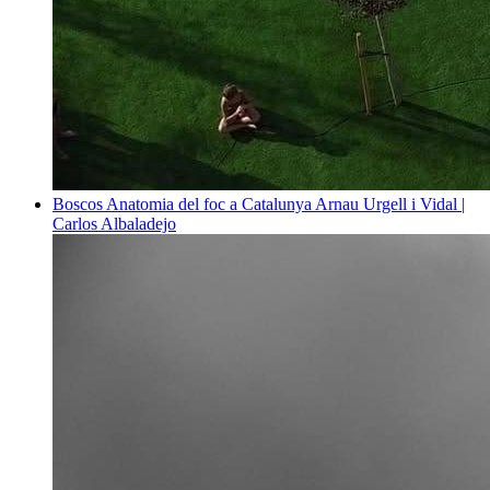
Boscos
Anatomia del foc a Catalunya
Arnau Urgell i Vidal |
Carlos Albaladejo