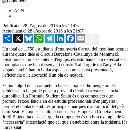
ACN
Publicat el 28 d’agost de 2016 a les 21:06
Actualitzat el 28 d’agost de 2016 a les 21:07
Share
X
Bluesky
WhatsApp
Telegram
LinkedIn
Facebook
Email
Un total de 1.750 estudiants d'enginyeria d'arreu del món han ocupat
durant quatre dies el Circuit Barcelona-Catalunya de Montmeló.
Distribuïts en una setantena d'equips, els estudiants han defensat els
monoplaces que han dissenyat i construït al llarg de tot l'any. A la
vegada també han treballat aspectes com la seva presentació,
l'eficiència o l'elaboració d'un pla de negoci.
El punt àlgid de la competició ha estat aquest diumenge on els
vehicles han hagut de posar a prova al circuit la seva resistència i
durabilitat. La Formula Student Spain és una competició que
promou l'excel·lència en els estudis professionals d'enginyeria i
permet el contacte amb les principals marques d'automoció del país,
com Seat. En aquest sentit, el conseller d'Empresa i Coneixement,
Jordi Baiget, ha destacat que la competició és un bon exemple de la
"necessària" interrelació que cal que s'estableixi entre la indústria i la
universitat