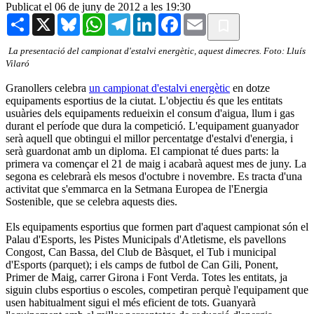
Publicat el 06 de juny de 2012 a les 19:30
Share
X
Bluesky
WhatsApp
Telegram
LinkedIn
Facebook
Email
La presentació del campionat d'estalvi energètic, aquest dimecres. Foto: Lluís
Vilaró
Granollers celebra
un campionat d'estalvi energètic
en dotze
equipaments esportius de la ciutat. L'objectiu és que les entitats
usuàries dels equipaments redueixin el consum d'aigua, llum i gas
durant el període que dura la competició. L'equipament guanyador
serà aquell que obtingui el millor percentatge d'estalvi d'energia, i
serà guardonat amb un diploma. El campionat té dues parts: la
primera va començar el 21 de maig i acabarà aquest mes de juny. La
segona es celebrarà els mesos d'octubre i novembre. Es tracta d'una
activitat que s'emmarca en la Setmana Europea de l'Energia
Sostenible, que se celebra aquests dies.
Els equipaments esportius que formen part d'aquest campionat són el
Palau d'Esports, les Pistes Municipals d'Atletisme, els pavellons
Congost, Can Bassa, del Club de Bàsquet, el Tub i municipal
d'Esports (parquet); i els camps de futbol de Can Gili, Ponent,
Primer de Maig, carrer Girona i Font Verda. Totes les entitats, ja
siguin clubs esportius o escoles, competiran perquè l'equipament que
usen habitualment sigui el més eficient de tots. Guanyarà