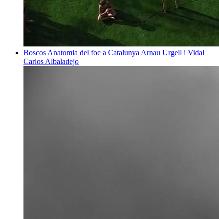
Boscos
Anatomia del foc a Catalunya
Arnau Urgell i Vidal |
Carlos Albaladejo