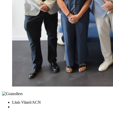
Lluís Vilaró/ACN