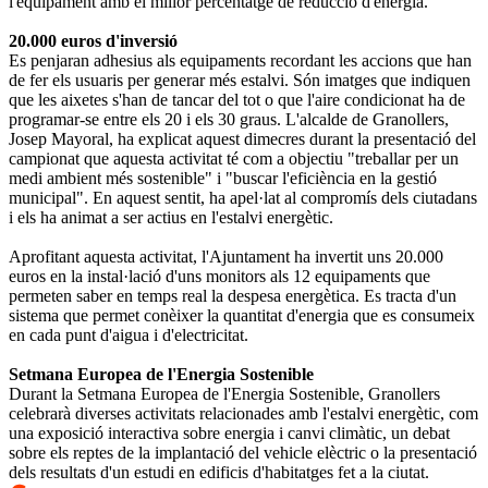
l'equipament amb el millor percentatge de reducció d'energia.
20.000 euros d'inversió
Es penjaran adhesius als equipaments recordant les accions que han
de fer els usuaris per generar més estalvi. Són imatges que indiquen
que les aixetes s'han de tancar del tot o que l'aire condicionat ha de
programar-se entre els 20 i els 30 graus. L'alcalde de Granollers,
Josep Mayoral, ha explicat aquest dimecres durant la presentació del
campionat que aquesta activitat té com a objectiu "treballar per un
medi ambient més sostenible" i "buscar l'eficiència en la gestió
municipal". En aquest sentit, ha apel·lat al compromís dels ciutadans
i els ha animat a ser actius en l'estalvi energètic.
Aprofitant aquesta activitat, l'Ajuntament ha invertit uns 20.000
euros en la instal·lació d'uns monitors als 12 equipaments que
permeten saber en temps real la despesa energètica. Es tracta d'un
sistema que permet conèixer la quantitat d'energia que es consumeix
en cada punt d'aigua i d'electricitat.
Setmana Europea de l'Energia Sostenible
Durant la Setmana Europea de l'Energia Sostenible, Granollers
celebrarà diverses activitats relacionades amb l'estalvi energètic, com
una exposició interactiva sobre energia i canvi climàtic, un debat
sobre els reptes de la implantació del vehicle elèctric o la presentació
dels resultats d'un estudi en edificis d'habitatges fet a la ciutat.