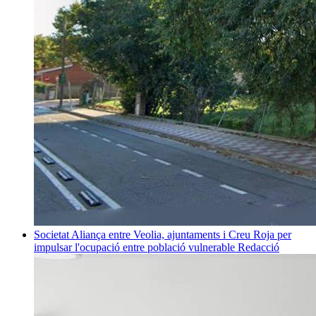
Societat
Aliança entre Veolia, ajuntaments i Creu Roja per
impulsar l'ocupació entre població vulnerable
Redacció