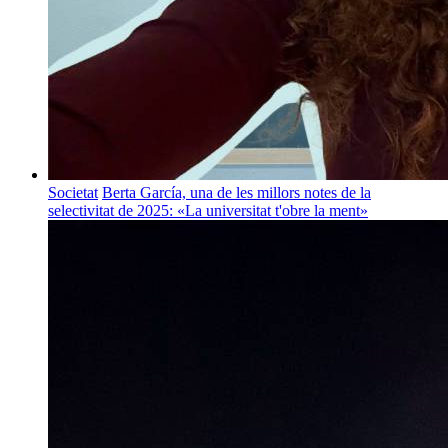
Societat
Berta García, una de les millors notes de la
selectivitat de 2025: «La universitat t'obre la ment»