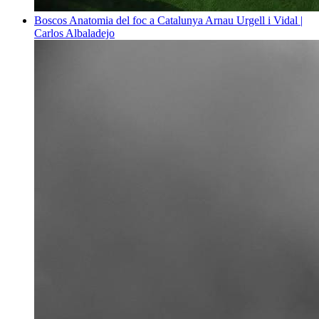
Boscos
Anatomia del foc a Catalunya
Arnau Urgell i Vidal |
Carlos Albaladejo