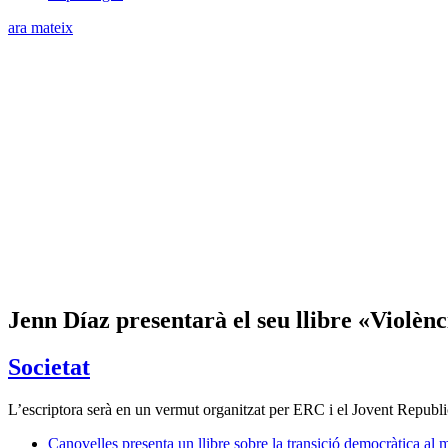
ara mateix
Jenn Díaz presentarà el seu llibre «Violènc
Societat
L’escriptora serà en un vermut organitzat per ERC i el Jovent Republic
Canovelles presenta un llibre sobre la transició democràtica al 