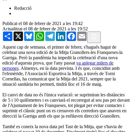
Redacció
Publicat el 08 de febrer de 2021 a les 19:42
Actualitzat el 08 de febrer de 2021 a les 19:52
Share
X
Bluesky
WhatsApp
Telegram
LinkedIn
Facebook
Email
Aquest cap de setmana, el primer de febrer, s'hagués hagut de
celebrar una nova edició de la Mitja Granollers-les Franqueses-la
Garriga. Però la pandèmia ha impedit la celebració d'una nova
edició d'aquesta prova, que l'any passat
va aplegar milers de
persones
. Almenys, en la data prevista. I és que, coincidint amb
l'efemèride, l'Associació Esportiva la Mitja, a través de Torni
Cornellas, ha comunicat que la Mitja del 2021, sempre que la
situació sanitària ho permeti, tindrà lloc el 16 de maig.
El canvi de data no és l'única variació: se suprimiran les distàncies
de 5 i 10 quilòmetres i es canviarà el recorregut al seu pas per davant
de l'Ajuntament de les Franqueses, tot plegat per evitar contactes i
suprimir el clàssic punt on es creuaven els corredors que anaven en
direcció la Garriga amb els que ja enfilaven direcció Granollers.
També es coneix la nova data pel Tast de la Mitja, que s'havia de
celebrar el passat 19 de desembre. Finalment tindrà lloc el dissabte