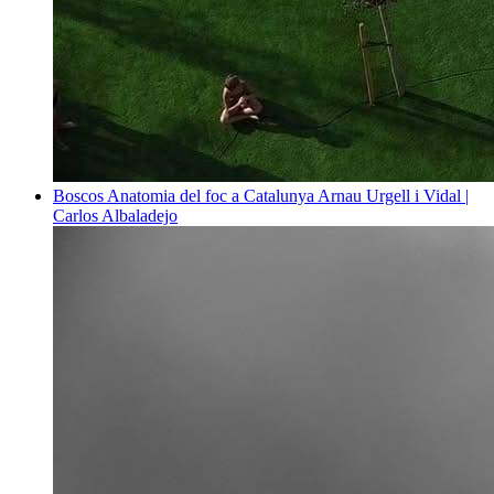
Boscos
Anatomia del foc a Catalunya
Arnau Urgell i Vidal |
Carlos Albaladejo