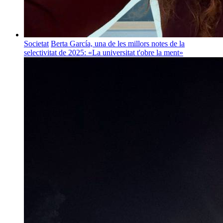
Societat
Berta García, una de les millors notes de la
selectivitat de 2025: «La universitat t'obre la ment»