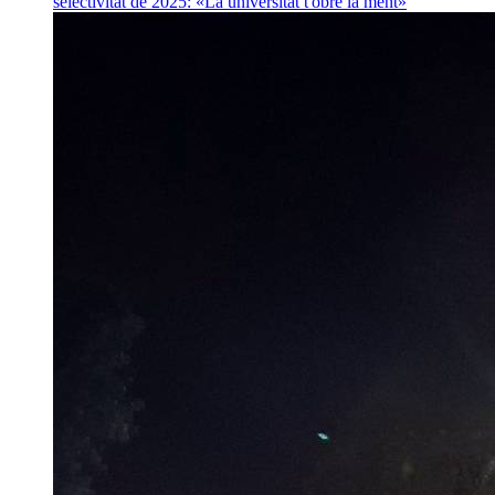
selectivitat de 2025: «La universitat t'obre la ment»