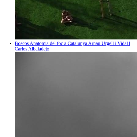
Boscos
Anatomia del foc a Catalunya
Arnau Urgell i Vidal |
Carlos Albaladejo