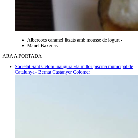
Albercocs caramel·litzats amb mousse de iogurt -
Manel Baxerias
ARA A PORTADA
Societat
Sant Celoni inaugura «la millor piscina municipal de
Catalunya»
Bernat Castanyer Colomer