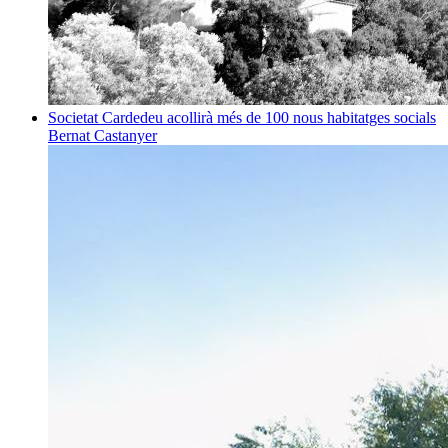
Societat
Cardedeu acollirà més de 100 nous habitatges socials
Bernat Castanyer