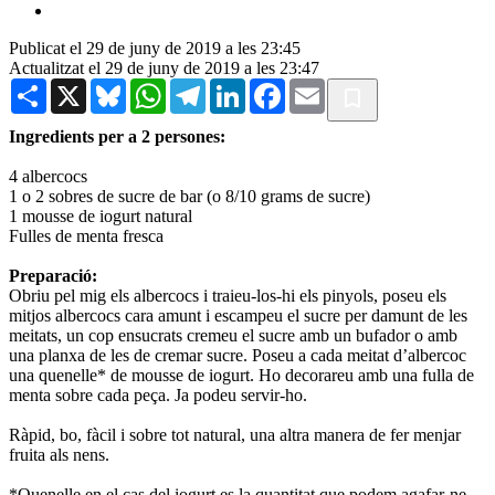
Publicat el 29 de juny de 2019 a les 23:45
Actualitzat el 29 de juny de 2019 a les 23:47
Share
X
Bluesky
WhatsApp
Telegram
LinkedIn
Facebook
Email
Ingredients per a 2 persones:
4 albercocs
1 o 2 sobres de sucre de bar (o 8/10 grams de sucre)
1 mousse de iogurt natural
Fulles de menta fresca
Preparació:
Obriu pel mig els albercocs i traieu-los-hi els pinyols, poseu els
mitjos albercocs cara amunt i escampeu el sucre per damunt de les
meitats, un cop ensucrats cremeu el sucre amb un bufador o amb
una planxa de les de cremar sucre. Poseu a cada meitat d’albercoc
una quenelle* de mousse de iogurt. Ho decorareu amb una fulla de
menta sobre cada peça. Ja podeu servir-ho.
Ràpid, bo, fàcil i sobre tot natural, una altra manera de fer menjar
fruita als nens.
*Quenelle en el cas del iogurt es la quantitat que podem agafar-ne