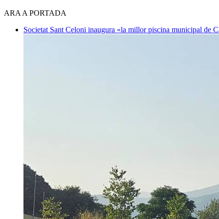
ARA A PORTADA
Societat
Sant Celoni inaugura «la millor piscina municipal de 