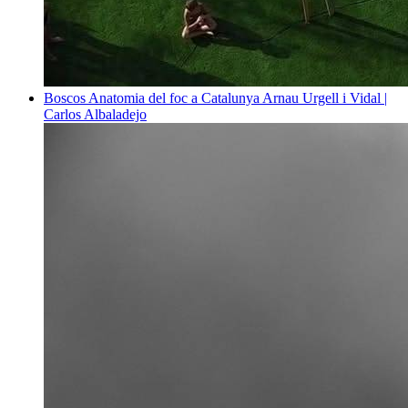
Boscos
Anatomia del foc a Catalunya
Arnau Urgell i Vidal |
Carlos Albaladejo