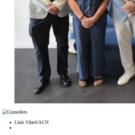
Lluís Vilaró/ACN