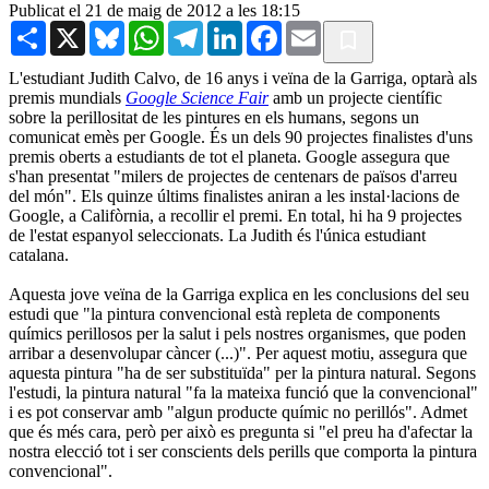
Publicat el 21 de maig de 2012 a les 18:15
Share
X
Bluesky
WhatsApp
Telegram
LinkedIn
Facebook
Email
L'estudiant Judith Calvo, de 16 anys i veïna de la Garriga, optarà als
premis mundials
Google Science Fair
amb un projecte científic
sobre la perillositat de les pintures en els humans, segons un
comunicat emès per Google. És un dels 90 projectes finalistes d'uns
premis oberts a estudiants de tot el planeta. Google assegura que
s'han presentat "milers de projectes de centenars de països d'arreu
del món". Els quinze últims finalistes aniran a les instal·lacions de
Google, a Califòrnia, a recollir el premi. En total, hi ha 9 projectes
de l'estat espanyol seleccionats. La Judith és l'única estudiant
catalana.
Aquesta jove veïna de la Garriga explica en les conclusions del seu
estudi que "la pintura convencional està repleta de components
químics perillosos per la salut i pels nostres organismes, que poden
arribar a desenvolupar càncer (...)". Per aquest motiu, assegura que
aquesta pintura "ha de ser substituïda" per la pintura natural. Segons
l'estudi, la pintura natural "fa la mateixa funció que la convencional"
i es pot conservar amb "algun producte químic no perillós". Admet
que és més cara, però per això es pregunta si "el preu ha d'afectar la
nostra elecció tot i ser conscients dels perills que comporta la pintura
convencional".