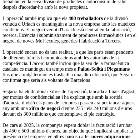
treballant en la seva divisió de productes d'autoconsum de salut
després d'acordar-ho amb la nova propietat.
L'operació també implica que els
400 treballadors
de la divisió
venuda d'Uriach es mantinguin a la nova empresa amb les mateixes
condicions. El negoci venut d'Uriach està centrat en la fabricació,
recerca, llicència i subministrament de productes farmacèutics i en el
negoci de noves Mol·lècules, genèrics i fabricació a Tercers.
L'operació encara no és una realitat, ja que les parts estan pendents
de diferents tràmits i comunicacions amb les autoritats de la
competència. L'acord també inclou que la seu de la farmacèutica
catalana es mantingui un temps més a
Palau-Solità i Plegamans
fins que a mitjà termini es traslladi a una altra ubicació, que Segarra
confirmat que seria als voltants de Barcelona.
Segarra ha eludit donar xifres de l'operació, tancada a finals d'agost,
per motius de confidencialitat i ha explicat que amb la sortida
d'aquesta divisió els plans de l'empresa passen ara per tancar aquest
any amb una
xifra de negoci
d'entre 235 i els 240 milions d'euros
davant els 300 millions que contemplava el pla estratègic.
De cara al 2025, la companyia espera doblar la facturació i arribar
als 450 o 500 milions d'euros, un objectiu que implicarà ampliar la
presència de l'empresa en altres països i a fer
noves adquisicions
.