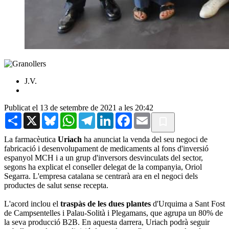
J.V.
Publicat el 13 de setembre de 2021 a les 20:42
Share
X
Bluesky
WhatsApp
Telegram
LinkedIn
Facebook
Email
La farmacèutica
Uriach
ha anunciat la venda del seu negoci de
fabricació i desenvolupament de medicaments al fons d'inversió
espanyol MCH i a un grup d'inversors desvinculats del sector,
segons ha explicat el conseller delegat de la companyia, Oriol
Segarra. L'empresa catalana se centrarà ara en el negoci dels
productes de salut sense recepta.
L'acord inclou el
traspàs de les dues plantes
d'Urquima a Sant Fost
de Campsentelles i Palau-Solità i Plegamans, que agrupa un 80% de
la seva producció B2B. En aquesta darrera, Uriach podrà seguir