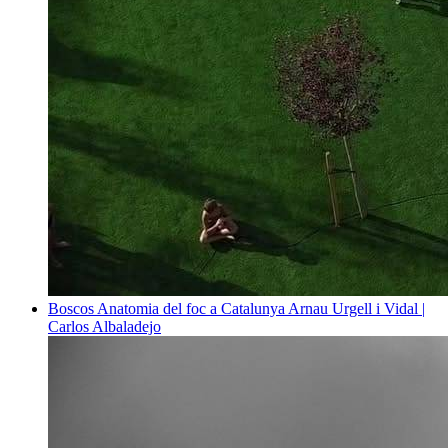
Boscos
Anatomia del foc a Catalunya
Arnau Urgell i Vidal |
Carlos Albaladejo