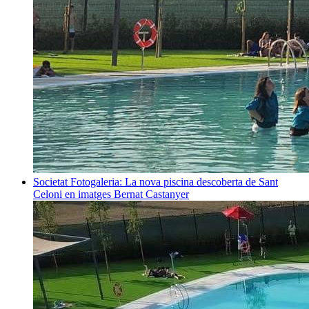
Societat
Fotogaleria: La nova piscina descoberta de Sant
Celoni en imatges
Bernat Castanyer