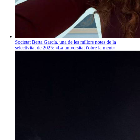
Societat
Berta García, una de les millors notes de la
selectivitat de 2025: «La universitat t'obre la ment»