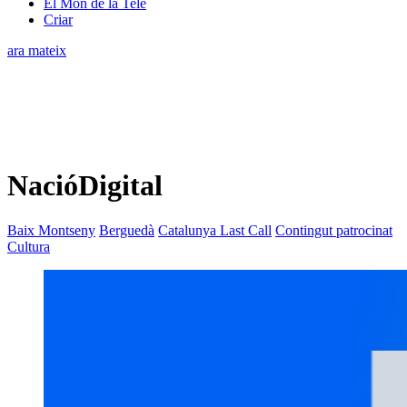
El Món de la Tele
Criar
ara mateix
NacióDigital
Baix Montseny
Berguedà
Catalunya Last Call
Contingut patrocinat
Cultura