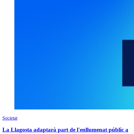
Societat
La Llagosta adaptarà part de l'enllumenat públic a