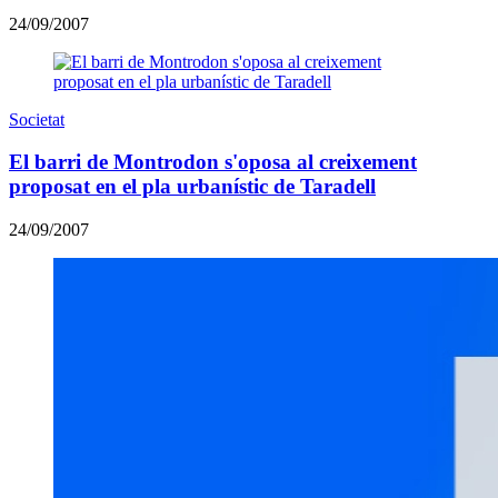
24/09/2007
Societat
El barri de Montrodon s'oposa al creixement
proposat en el pla urbanístic de Taradell
24/09/2007