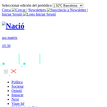
Seleccionar edición del periódico
Cerca
|
Newsletters
|
Iniciar Sessió
ara mateix
10:30
Política
Societat
Opinió
Impacte
Next
Viure bé