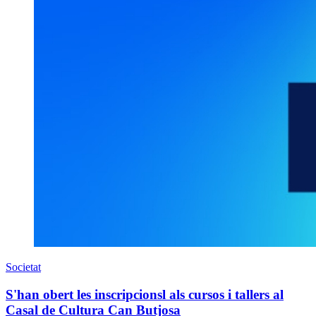
Societat
S'han obert les inscripcionsl als cursos i tallers al
Casal de Cultura Can Butjosa