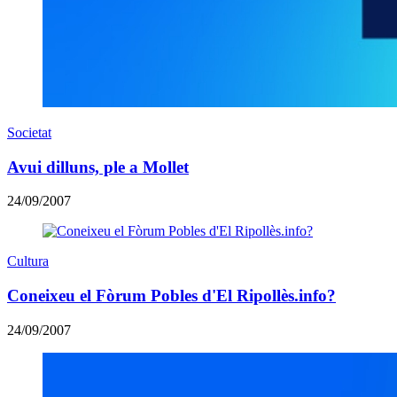
Societat
Avui dilluns, ple a Mollet
24/09/2007
Cultura
Coneixeu el Fòrum Pobles d'El Ripollès.info?
24/09/2007