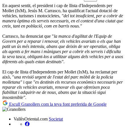
En aquest sentit, el president i cap de llista d'Independents per
Mollet (IxM), Jesús M. Carrasco, ha qualificat l'actual dotació de
vehicles, turismes i motocicletes,
"del tot insuficient, per a cobrir de
manera òptima els serveis necessaris, en el context d'una ciutat que
creix, tant en població, com en barris nous."
Carrasco, ha denunciat que "
la manca d'agilitat de l'Equip de
Govern per a reparar i renovar, els vehicles avariats o els que han
patit un ús més intensiu, abans que deixin de ser operatius, obliga
als agents a fer mans i mànigues per a cobrir els serveis i dificulta
la seva tasca, obligant-los a utilitzar alguns dels vehicles per a usos
diferents als quals estan destinats".
El cap de llista d'Independents per Mollet (IxM), ha reclamat per
això, "
una revisió urgent de l'estat del parc mòbil de la policia
molletana"
i que
"es destinin els recursos econòmics necessaris per
reparar els vehicles avariats, renovar els que ofereixen poca
fiabilitat i adquirir-ne de nous, abans que la situació sigui
insostenible".
Escull Granollers com la teva font preferida de Google
VallèsOriental.com
Societat