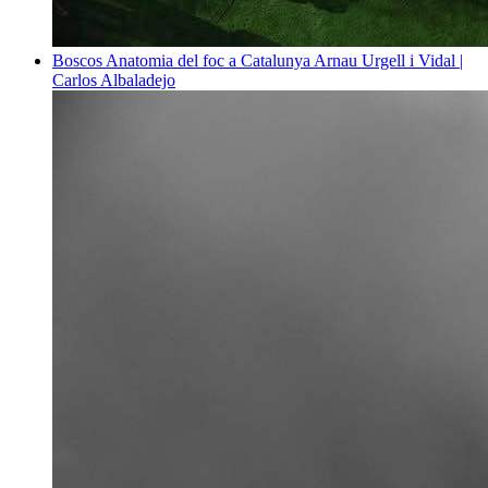
Boscos
Anatomia del foc a Catalunya
Arnau Urgell i Vidal |
Carlos Albaladejo