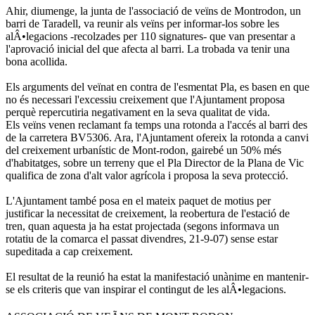
Ahir, diumenge, la junta de l'associació de veïns de Montrodon, un
barri de Taradell, va reunir als veïns per informar-los sobre les
alÂ•legacions -recolzades per 110 signatures- que van presentar a
l'aprovació inicial del que afecta al barri. La trobada va tenir una
bona acollida.
Els arguments del veïnat en contra de l'esmentat Pla, es basen en que
no és necessari l'excessiu creixement que l'Ajuntament proposa
perquè repercutiria negativament en la seva qualitat de vida.
Els veïns venen reclamant fa temps una rotonda a l'accés al barri des
de la carretera BV5306. Ara, l'Ajuntament ofereix la rotonda a canvi
del creixement urbanístic de Mont-rodon, gairebé un 50% més
d'habitatges, sobre un terreny que el Pla Director de la Plana de Vic
qualifica de zona d'alt valor agrícola i proposa la seva protecció.
L'Ajuntament també posa en el mateix paquet de motius per
justificar la necessitat de creixement, la reobertura de l'estació de
tren, quan aquesta ja ha estat projectada (segons informava un
rotatiu de la comarca el passat divendres, 21-9-07) sense estar
supeditada a cap creixement.
El resultat de la reunió ha estat la manifestació unànime en mantenir-
se els criteris que van inspirar el contingut de les alÂ•legacions.