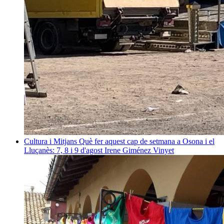
Cultura i Mitjans
Què fer aquest cap de setmana a Osona i el
Lluçanès: 7, 8 i 9 d'agost
Irene Giménez Vinyet