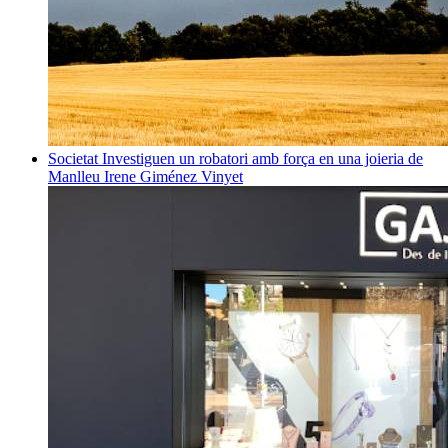
Societat
Investiguen un robatori amb força en una joieria de
Manlleu
Irene Giménez Vinyet