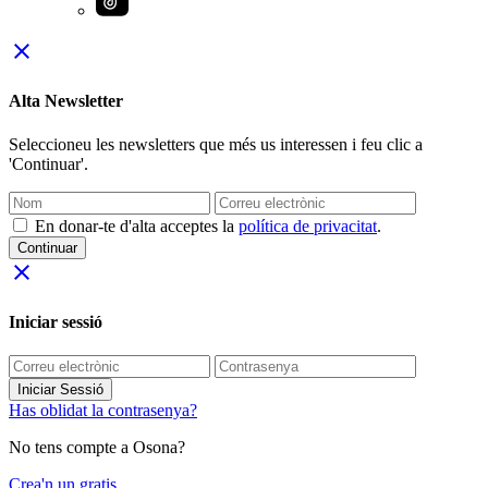
close
Alta Newsletter
Seleccioneu les newsletters que més us interessen i feu clic a
'Continuar'.
En donar-te d'alta acceptes la
política de privacitat
.
Continuar
close
Iniciar sessió
Iniciar Sessió
Has oblidat la contrasenya?
No tens compte a Osona?
Crea'n un gratis