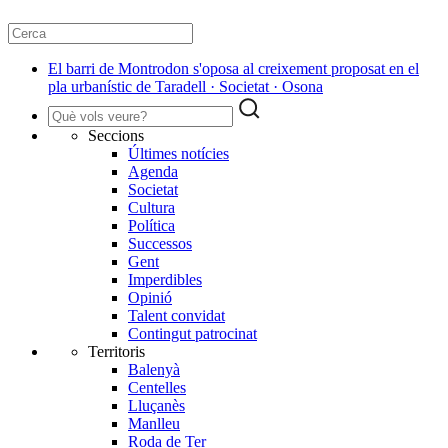
El barri de Montrodon s'oposa al creixement proposat en el
pla urbanístic de Taradell · Societat · Osona
Seccions
Últimes notícies
Agenda
Societat
Cultura
Política
Successos
Gent
Imperdibles
Opinió
Talent convidat
Contingut patrocinat
Territoris
Balenyà
Centelles
Lluçanès
Manlleu
Roda de Ter