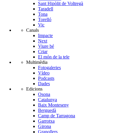
Sant Hipòlit de Voltregà
Taradell
Tona
Torelló
Vic
Canals
Impacte
Next
Viure bé
Criar
El món de la tele
Multimèdia
Fotogaleries
Vídeo
Podcasts
Dades
Edicions
Osona
Catalunya
Baix Monteseny
Berguedà
Camp de Tarragona
Garrotxa
Girona
Granollers