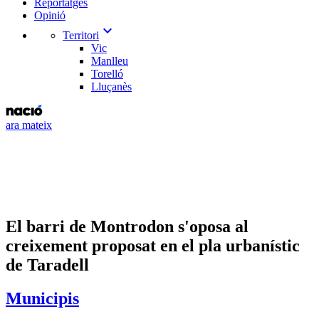
Reportatges
Opinió
expand_more
Territori
Vic
Manlleu
Torelló
Lluçanès
ara mateix
El barri de Montrodon s'oposa al
creixement proposat en el pla urbanístic
de Taradell
Municipis