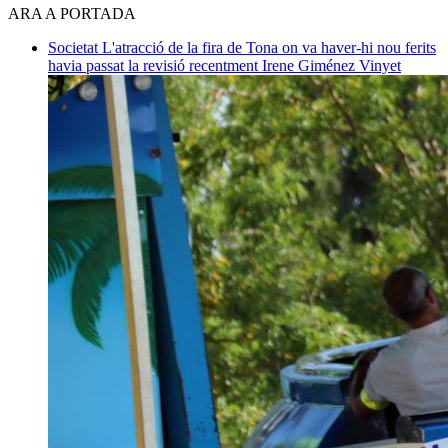
ARA A PORTADA
Societat
L'atracció de la fira de Tona on va haver-hi nou ferits
havia passat la revisió recentment
Irene Giménez Vinyet