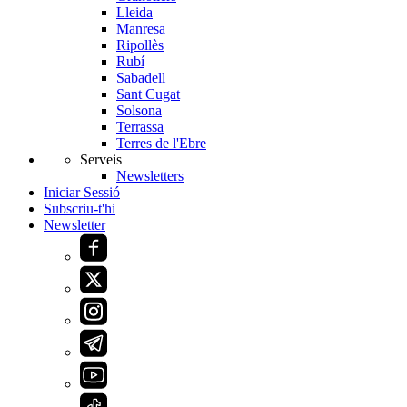
Lleida
Manresa
Ripollès
Rubí
Sabadell
Sant Cugat
Solsona
Terrassa
Terres de l'Ebre
Serveis
Newsletters
Iniciar Sessió
Subscriu-t'hi
Newsletter