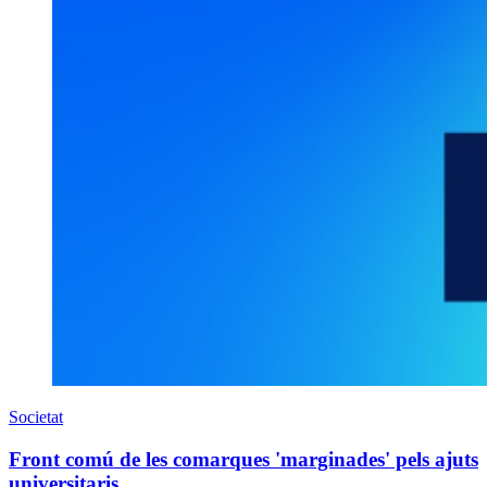
Societat
Front comú de les comarques 'marginades' pels ajuts
universitaris