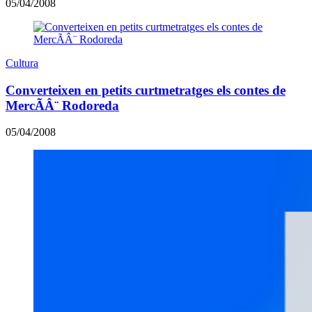
05/04/2008
Cultura
Converteixen en petits curtmetratges els contes de
MercÃÂ¨ Rodoreda
05/04/2008