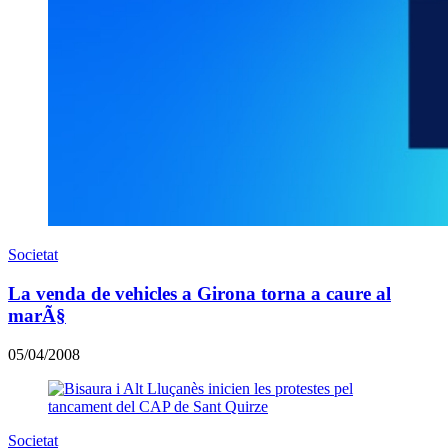
Societat
La venda de vehicles a Girona torna a caure al
marÃ§
05/04/2008
Societat