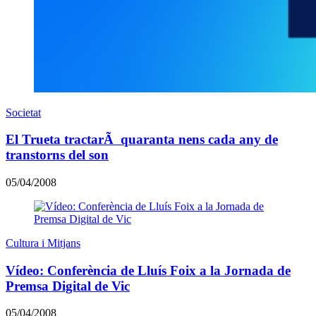
Societat
El Trueta tractarÃ quaranta nens cada any de
transtorns del son
05/04/2008
Cultura i Mitjans
Vídeo: Conferència de Lluís Foix a la Jornada de
Premsa Digital de Vic
05/04/2008