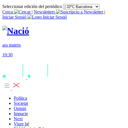
Seleccionar edición del periódico
Cerca
|
Newsletters
|
Iniciar Sessió
ara mateix
10:30
Política
Societat
Opinió
Impacte
Next
Viure bé