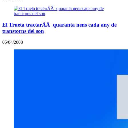
El Trueta tractarÃÂ quaranta nens cada any de
transtorns del son
05/04/2008