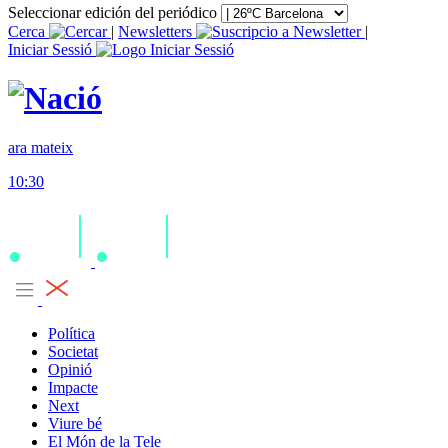
Seleccionar edición del periódico
Cerca
|
Newsletters
|
Iniciar Sessió
ara mateix
10:30
Política
Societat
Opinió
Impacte
Next
Viure bé
El Món de la Tele