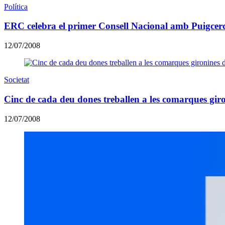
Política
ERC celebra el primer Consell Nacional amb Puigcer
12/07/2008
Societat
Cinc de cada deu dones treballen a les comarques gir
12/07/2008