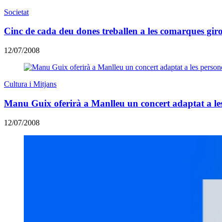
Societat
Cinc de cada deu dones treballen a les comarques gir
12/07/2008
Cultura i Mitjans
Manu Guix oferirà a Manlleu un concert adaptat a les
12/07/2008