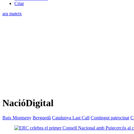
Criar
ara mateix
NacióDigital
Baix Montseny
Berguedà
Catalunya Last Call
Contingut patrocinat
C