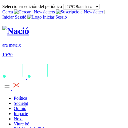
Seleccionar edición del periódico
Cerca
|
Newsletters
|
Iniciar Sessió
ara mateix
10:30
Política
Societat
Opinió
Impacte
Next
Viure bé