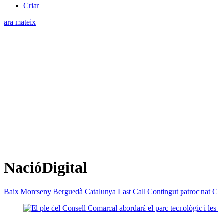
Criar
ara mateix
NacióDigital
Baix Montseny
Berguedà
Catalunya Last Call
Contingut patrocinat
C