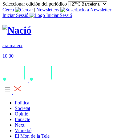
Seleccionar edición del periódico
Cerca
|
Newsletters
|
Iniciar Sessió
ara mateix
10:30
Política
Societat
Opinió
Impacte
Next
Viure bé
El Món de la Tele