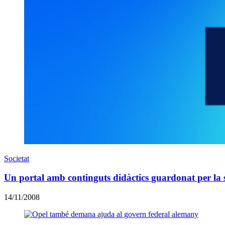
Societat
Un portal amb continguts didàctics guardonat per la s
14/11/2008