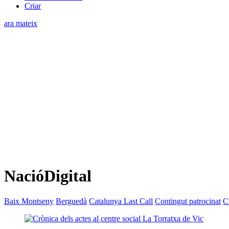
Criar
ara mateix
NacióDigital
Baix Montseny
Berguedà
Catalunya Last Call
Contingut patrocinat
C