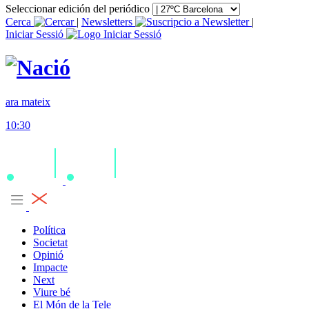
Seleccionar edición del periódico
Cerca
|
Newsletters
|
Iniciar Sessió
ara mateix
10:30
Política
Societat
Opinió
Impacte
Next
Viure bé
El Món de la Tele