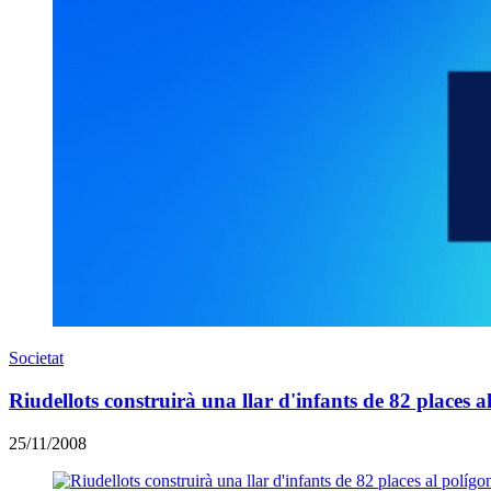
Societat
Riudellots construirà una llar d'infants de 82 places a
25/11/2008