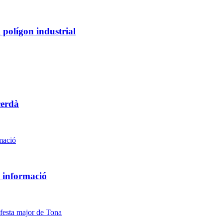
l polígon industrial
cerdà
s informació