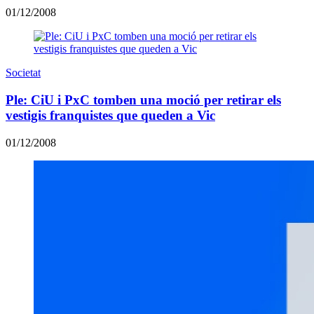
01/12/2008
Societat
Ple: CiU i PxC tomben una moció per retirar els
vestigis franquistes que queden a Vic
01/12/2008