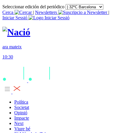
Seleccionar edición del periódico
Cerca
|
Newsletters
|
Iniciar Sessió
ara mateix
10:30
Política
Societat
Opinió
Impacte
Next
Viure bé