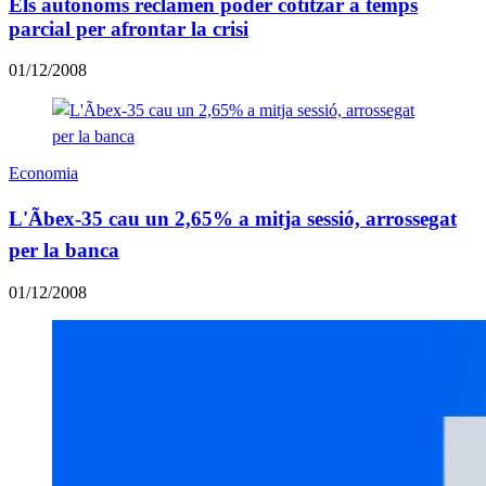
Els autònoms reclamen poder cotitzar a temps
parcial per afrontar la crisi
01/12/2008
Economia
L'Ãbex-35 cau un 2,65% a mitja sessió, arrossegat
per la banca
01/12/2008