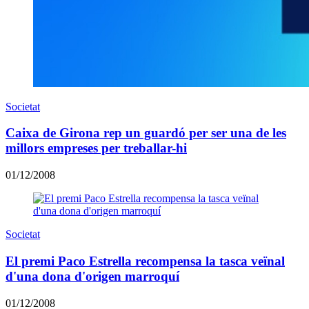
Societat
Caixa de Girona rep un guardó per ser una de les
millors empreses per treballar-hi
01/12/2008
Societat
El premi Paco Estrella recompensa la tasca veïnal
d'una dona d'origen marroquí
01/12/2008