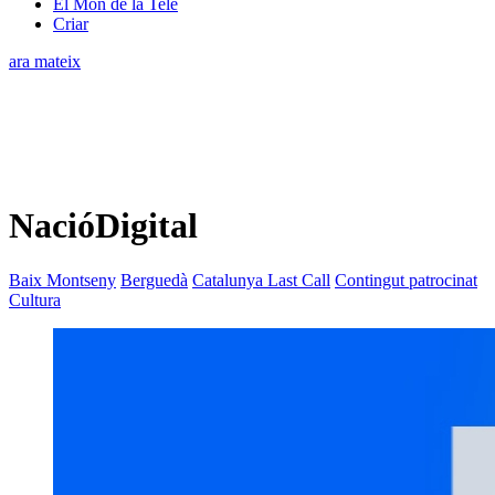
El Món de la Tele
Criar
ara mateix
NacióDigital
Baix Montseny
Berguedà
Catalunya Last Call
Contingut patrocinat
Cultura