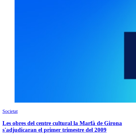
Societat
Les obres del centre cultural la Marfà de Girona
s'adjudicaran el primer trimestre del 2009