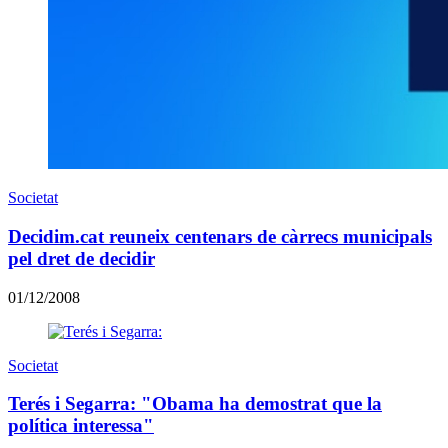
Societat
Decidim.cat reuneix centenars de càrrecs municipals
pel dret de decidir
01/12/2008
Societat
Terés i Segarra: "Obama ha demostrat que la
política interessa"