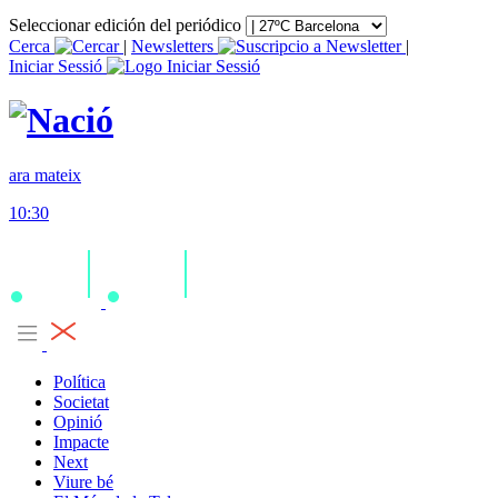
Seleccionar edición del periódico
Cerca
|
Newsletters
|
Iniciar Sessió
ara mateix
10:30
Política
Societat
Opinió
Impacte
Next
Viure bé