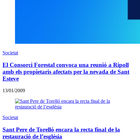
Societat
El Consorci Forestal convoca una reunió a Ripoll
amb els propietaris afectats per la nevada de Sant
Esteve
13/01/2009
Societat
Sant Pere de Torelló encara la recta final de la
restauració de l’església