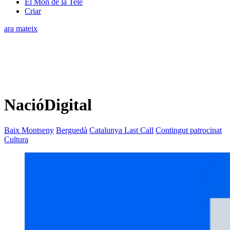
El Món de la Tele
Criar
ara mateix
NacióDigital
Baix Montseny
Berguedà
Catalunya Last Call
Contingut patrocinat
Cultura