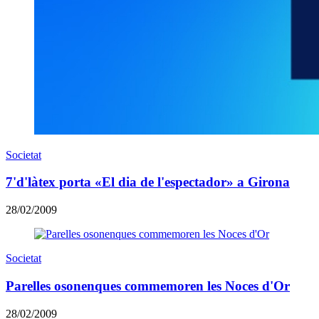
Societat
7'd'làtex porta «El dia de l'espectador» a Girona
28/02/2009
Societat
Parelles osonenques commemoren les Noces d'Or
28/02/2009