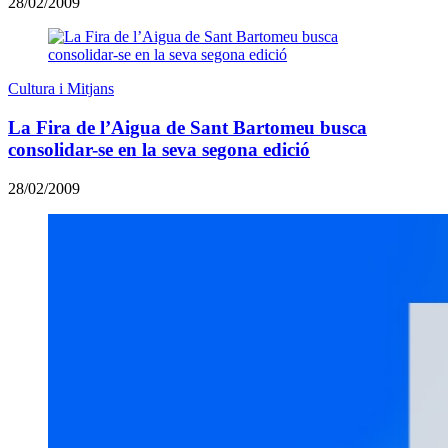
28/02/2009
Cultura i Mitjans
La Fira de l’Aigua de Sant Bartomeu busca
consolidar-se en la seva segona edició
28/02/2009