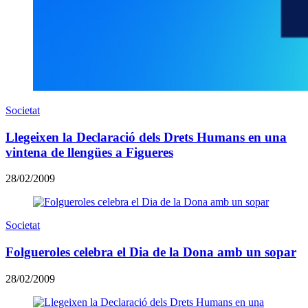
Societat
Llegeixen la Declaració dels Drets Humans en una
vintena de llengües a Figueres
28/02/2009
Societat
Folgueroles celebra el Dia de la Dona amb un sopar
28/02/2009