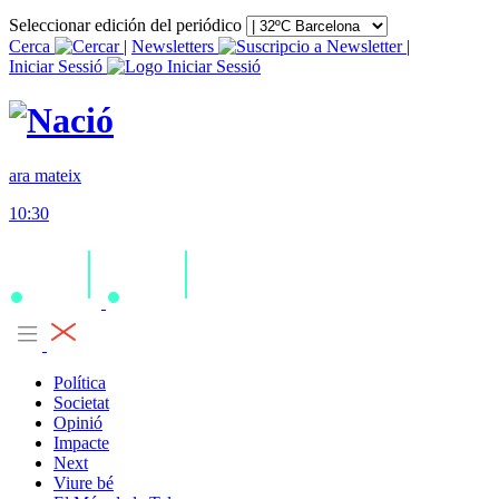
Seleccionar edición del periódico
Cerca
|
Newsletters
|
Iniciar Sessió
ara mateix
10:30
Política
Societat
Opinió
Impacte
Next
Viure bé