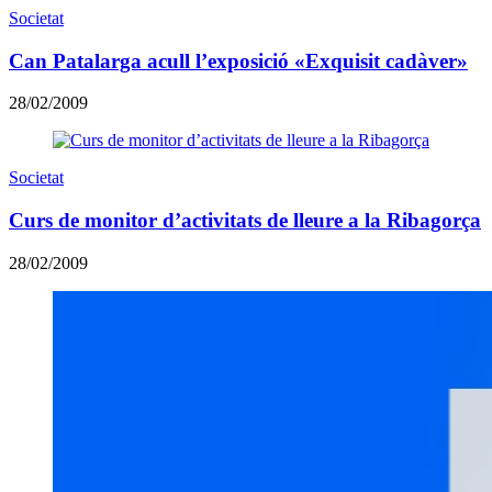
Societat
Can Patalarga acull l’exposició «Exquisit cadàver»
28/02/2009
Societat
Curs de monitor d’activitats de lleure a la Ribagorça
28/02/2009