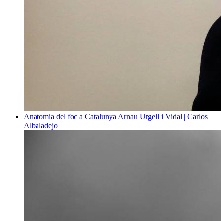
Anatomia del foc a Catalunya
Arnau Urgell i Vidal | Carlos
Albaladejo