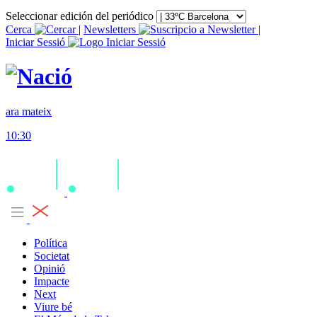
Seleccionar edición del periódico
Cerca
|
Newsletters
|
Iniciar Sessió
ara mateix
10:30
Política
Societat
Opinió
Impacte
Next
Viure bé