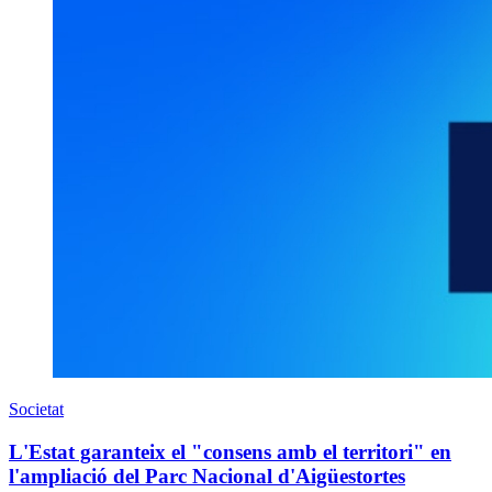
Societat
L'Estat garanteix el "consens amb el territori" en
l'ampliació del Parc Nacional d'Aigüestortes