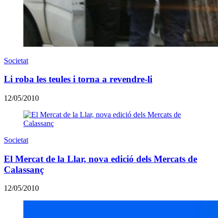
Societat
Li roba les teules i torna a revendre-li
12/05/2010
Societat
El Mercat de la Llar, nova edició dels Mercats de
Calassanç
12/05/2010