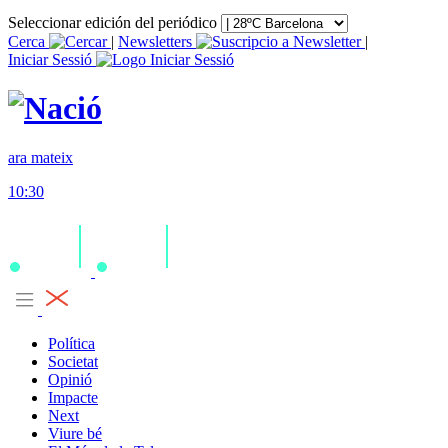
Seleccionar edición del periódico
Cerca
|
Newsletters
|
Iniciar Sessió
ara mateix
10:30
Política
Societat
Opinió
Impacte
Next
Viure bé