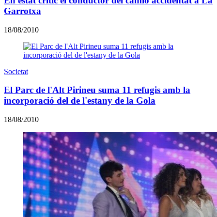
En estat crític el conductor del camió accidentat a La
Garrotxa
18/08/2010
Societat
El Parc de l'Alt Pirineu suma 11 refugis amb la
incorporació del de l'estany de la Gola
18/08/2010