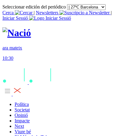
Seleccionar edición del periódico
Cerca
|
Newsletters
|
Iniciar Sessió
ara mateix
10:30
Política
Societat
Opinió
Impacte
Next
Viure bé