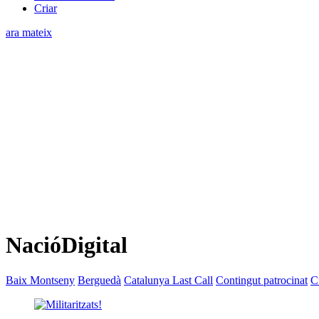
Criar
ara mateix
NacióDigital
Baix Montseny
Berguedà
Catalunya Last Call
Contingut patrocinat
C