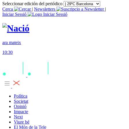
Seleccionar edición del periódico
Cerca
|
Newsletters
|
Iniciar Sessió
ara mateix
10:30
Política
Societat
Opinió
Impacte
Next
Viure bé
El Món de la Tele