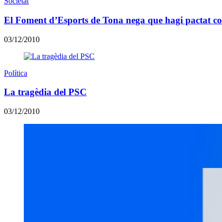
Societat
El Foment d’Esports de Tona nega que hagi pactat co
03/12/2010
Política
La tragèdia del PSC
03/12/2010