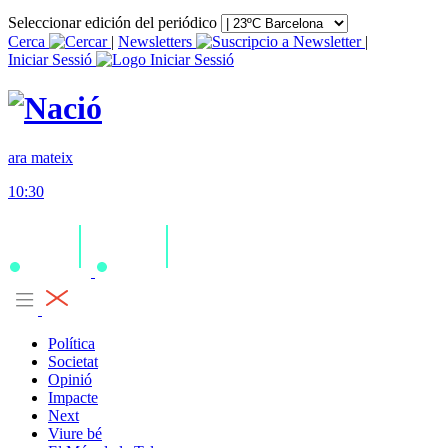
Seleccionar edición del periódico
Cerca
|
Newsletters
|
Iniciar Sessió
ara mateix
10:30
Política
Societat
Opinió
Impacte
Next
Viure bé