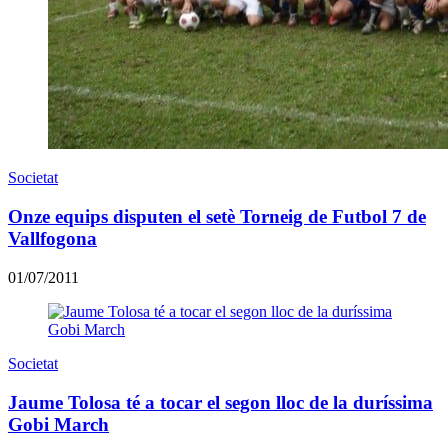
Societat
Onze equips disputen el setè Torneig de Futbol 7 de
Vallfogona
01/07/2011
Societat
Jaume Tolosa té a tocar el segon lloc de la duríssima
Gobi March