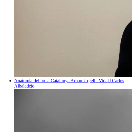
Anatomia del foc a Catalunya
Arnau Urgell i Vidal | Carlos
Albaladejo