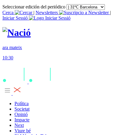
Seleccionar edición del periódico
Cerca
|
Newsletters
|
Iniciar Sessió
ara mateix
10:30
Política
Societat
Opinió
Impacte
Next
Viure bé