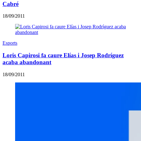
Cabré
18/09/2011
Esports
Loris Capirosi fa caure Elías i Josep Rodríguez
acaba abandonant
18/09/2011