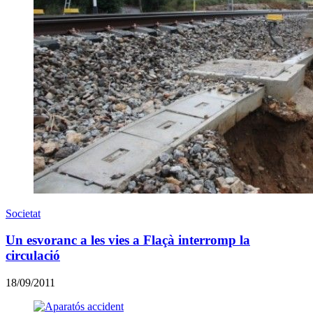
Societat
Un esvoranc a les vies a Flaçà interromp la
circulació
18/09/2011