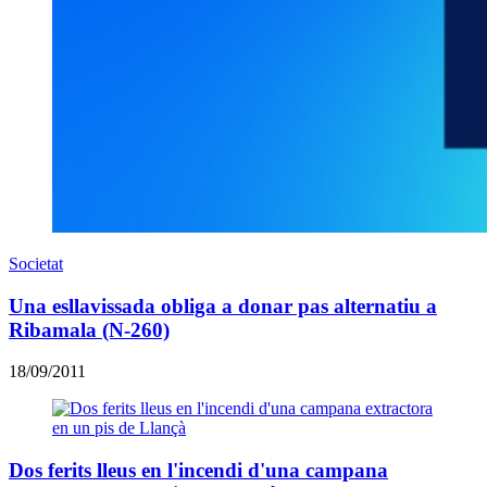
Societat
Una esllavissada obliga a donar pas alternatiu a
Ribamala (N-260)
18/09/2011
Dos ferits lleus en l'incendi d'una campana