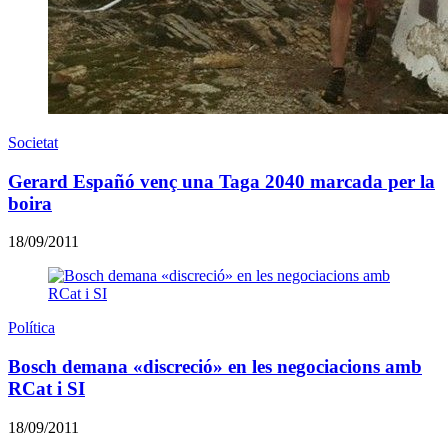
Societat
Gerard Españó venç una Taga 2040 marcada per la
boira
18/09/2011
Política
Bosch demana «discreció» en les negociacions amb
RCat i SI
18/09/2011