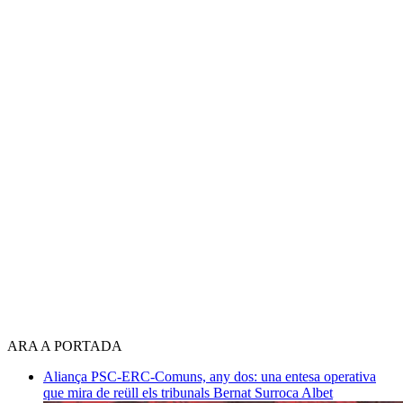
ARA A PORTADA
Aliança PSC-ERC-Comuns, any dos: una entesa operativa
que mira de reüll els tribunals
Bernat Surroca Albet