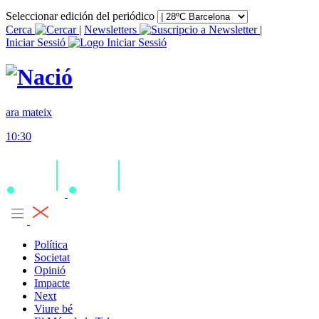
Seleccionar edición del periódico
Cerca
|
Newsletters
|
Iniciar Sessió
ara mateix
10:30
Política
Societat
Opinió
Impacte
Next
Viure bé