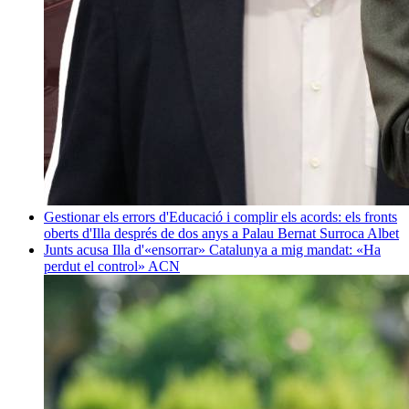
Gestionar els errors d'Educació i complir els acords: els fronts
oberts d'Illa després de dos anys a Palau
Bernat Surroca Albet
Junts acusa Illa d'«ensorrar» Catalunya a mig mandat: «Ha
perdut el control»
ACN