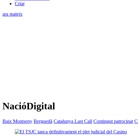
Criar
ara mateix
NacióDigital
Baix Montseny
Berguedà
Catalunya Last Call
Contingut patrocinat
C