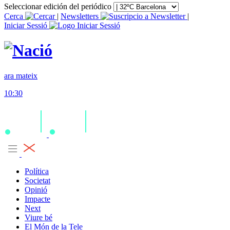
Seleccionar edición del periódico
Cerca
|
Newsletters
|
Iniciar Sessió
ara mateix
10:30
Política
Societat
Opinió
Impacte
Next
Viure bé
El Món de la Tele